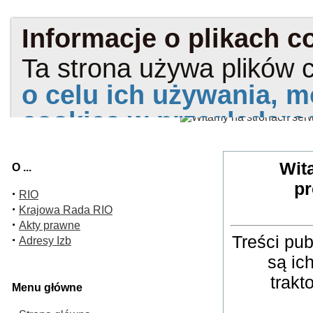
Wit
O ...
pr
·
RIO
·
Krajowa Rada RIO
·
Akty prawne
Treści pu
·
Adresy Izb
są ic
trakt
Menu główne