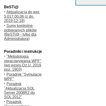
BeSTi@
·
Aktualizacja do wer.
5.017.00.06 (z dn.
2019-12-18)
·
Sumy kontrolne
pobieranych plików
(BeSTi@ - tylko dla
Administratora)
Poradniki i instrukcje
·
"Metodologia
opracowywania WPF"
(wg wzoru Dz.U. 2019
poz. 1903)
·
Poradnik "Symulacje
WPF"
·
Poradnik
"Aktualizacja SQL
Server 2008R2 do
SQL 2012"
·
Poradnik