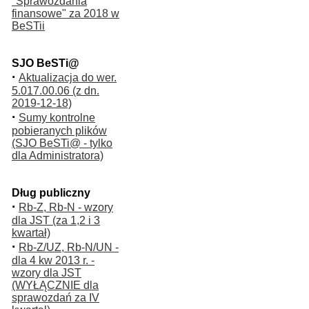
"Sprawozdania
finansowe" za 2018 w
BeSTii
SJO BeSTi@
·
Aktualizacja do wer.
5.017.00.06 (z dn.
2019-12-18)
·
Sumy kontrolne
pobieranych plików
(SJO BeSTi@ - tylko
dla Administratora)
Dług publiczny
·
Rb-Z, Rb-N - wzory
dla JST (za 1,2 i 3
kwartał)
·
Rb-Z/UZ, Rb-N/UN -
dla 4 kw 2013 r. -
wzory dla JST
(WYŁĄCZNIE dla
sprawozdań za IV