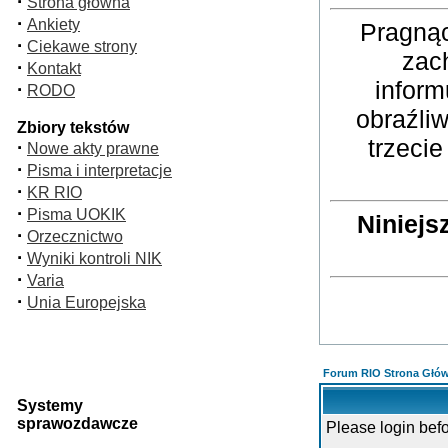
·
Strona główna
·
Ankiety
Pragnąc
·
Ciekawe strony
zac
·
Kontakt
inform
·
RODO
obraźli
Zbiory tekstów
trzeci
·
Nowe akty prawne
·
Pisma i interpretacje
·
KR RIO
·
Pisma UOKIK
Niniejs
·
Orzecznictwo
·
Wyniki kontroli NIK
·
Varia
·
Unia Europejska
Forum RIO Strona Głó
Systemy
sprawozdawcze
Please login bef