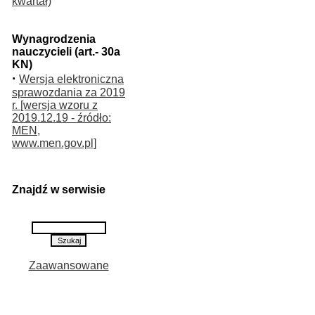
kwartał)
Wynagrodzenia
nauczycieli (art.- 30a
KN)
·
Wersja elektroniczna
sprawozdania za 2019
r. [wersja wzoru z
2019.12.19 - źródło:
MEN,
www.men.gov.pl]
Znajdź w serwisie
Zaawansowane