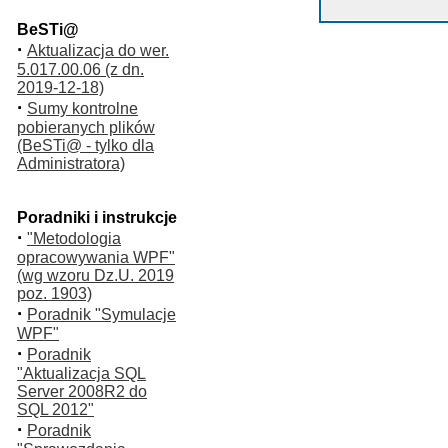
BeSTi@
·
Aktualizacja do wer.
5.017.00.06 (z dn.
2019-12-18)
·
Sumy kontrolne
pobieranych plików
(BeSTi@ - tylko dla
Administratora)
Poradniki i instrukcje
·
"Metodologia
opracowywania WPF"
(wg wzoru Dz.U. 2019
poz. 1903)
·
Poradnik "Symulacje
WPF"
·
Poradnik
"Aktualizacja SQL
Server 2008R2 do
SQL 2012"
·
Poradnik