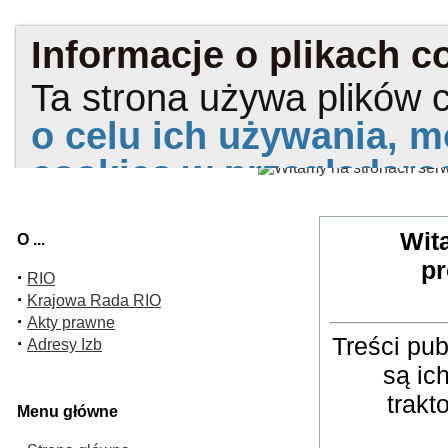
Wit
O ...
pr
·
RIO
·
Krajowa Rada RIO
·
Akty prawne
Treści pu
·
Adresy Izb
są ic
trakt
Menu główne