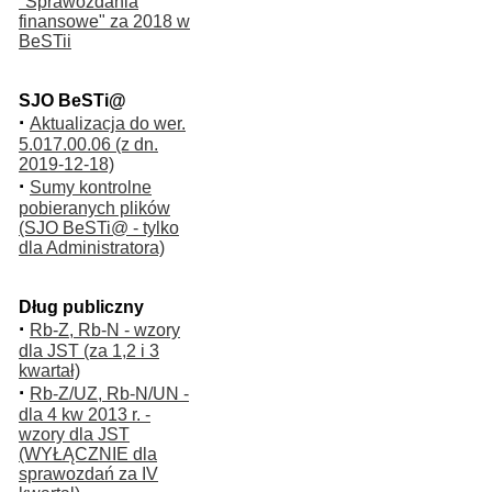
"Sprawozdania
finansowe" za 2018 w
BeSTii
SJO BeSTi@
·
Aktualizacja do wer.
5.017.00.06 (z dn.
2019-12-18)
·
Sumy kontrolne
pobieranych plików
(SJO BeSTi@ - tylko
dla Administratora)
Dług publiczny
·
Rb-Z, Rb-N - wzory
dla JST (za 1,2 i 3
kwartał)
·
Rb-Z/UZ, Rb-N/UN -
dla 4 kw 2013 r. -
wzory dla JST
(WYŁĄCZNIE dla
sprawozdań za IV