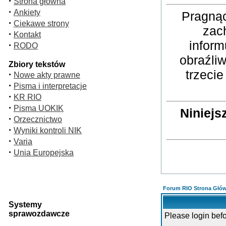
·
Strona główna
·
Ankiety
Pragnąc
·
Ciekawe strony
zac
·
Kontakt
inform
·
RODO
obraźli
Zbiory tekstów
trzeci
·
Nowe akty prawne
·
Pisma i interpretacje
·
KR RIO
·
Pisma UOKIK
Niniejs
·
Orzecznictwo
·
Wyniki kontroli NIK
·
Varia
·
Unia Europejska
Forum RIO Strona Głó
Systemy
sprawozdawcze
Please login bef