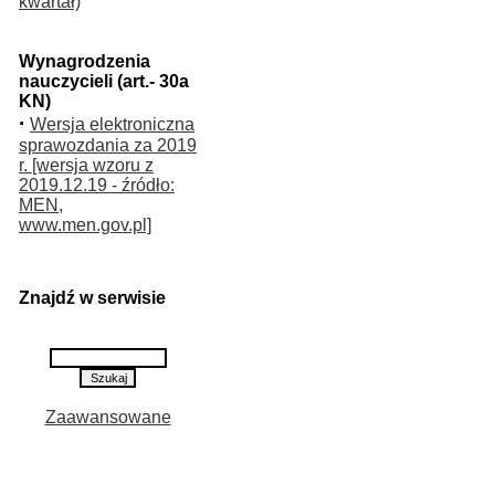
kwartał)
Wynagrodzenia
nauczycieli (art.- 30a
KN)
·
Wersja elektroniczna
sprawozdania za 2019
r. [wersja wzoru z
2019.12.19 - źródło:
MEN,
www.men.gov.pl]
Znajdź w serwisie
Zaawansowane