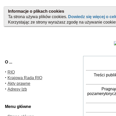
O ...
·
RIO
Treści publ
·
Krajowa Rada RIO
·
Akty prawne
·
Pragnąc
Adresy Izb
pozamerytorycz
Menu główne