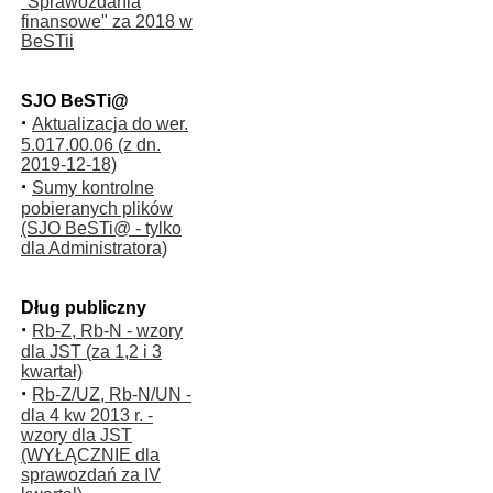
"Sprawozdania
finansowe" za 2018 w
BeSTii
SJO BeSTi@
·
Aktualizacja do wer.
5.017.00.06 (z dn.
2019-12-18)
·
Sumy kontrolne
pobieranych plików
(SJO BeSTi@ - tylko
dla Administratora)
Dług publiczny
·
Rb-Z, Rb-N - wzory
dla JST (za 1,2 i 3
kwartał)
·
Rb-Z/UZ, Rb-N/UN -
dla 4 kw 2013 r. -
wzory dla JST
(WYŁĄCZNIE dla
sprawozdań za IV