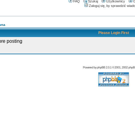
FAQ
Szukaj
Użytkownicy
G
Zaloguj się, by sprawdzić wiad
wna
Please Login First
ore posting
Powered by
phpBB
2.0.1 © 2001, 2002 php