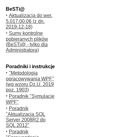
BeSTi@
·
Aktualizacja do wer.
5.017.00.06 (z dn.
2019-12-18)
·
Sumy kontrolne
pobieranych plików
(BeSTi@ - tylko dla
Administratora)
Poradniki i instrukcje
·
"Metodologia
opracowywania WPF"
(wg wzoru Dz.U. 2019
poz. 1903)
·
Poradnik "Symulacje
WPF"
·
Poradnik
"Aktualizacja SQL
Server 2008R2 do
SQL 2012"
·
Poradnik