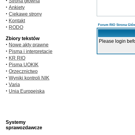
·
Strona główna
·
Ankiety
·
Ciekawe strony
·
Kontakt
Forum RIO Strona Głó
·
RODO
Zbiory tekstów
Please login bef
·
Nowe akty prawne
·
Pisma i interpretacje
·
KR RIO
·
Pisma UOKIK
·
Orzecznictwo
·
Wyniki kontroli NIK
·
Varia
·
Unia Europejska
Systemy
sprawozdawcze