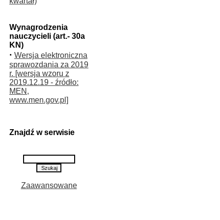
kwartał)
Wynagrodzenia
nauczycieli (art.- 30a
KN)
·
Wersja elektroniczna
sprawozdania za 2019
r. [wersja wzoru z
2019.12.19 - źródło:
MEN,
www.men.gov.pl]
Znajdź w serwisie
Zaawansowane