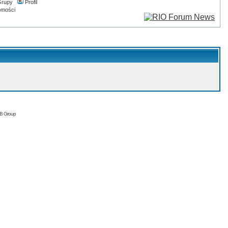
rupy
Profil
omości
BB Group