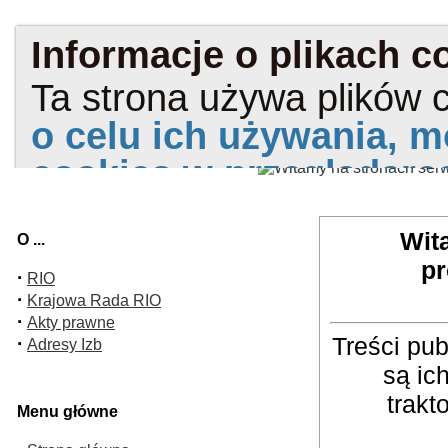
Wit
O ...
pr
·
RIO
·
Krajowa Rada RIO
·
Akty prawne
Treści pu
·
Adresy Izb
są ic
trakt
Menu główne