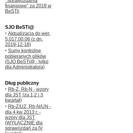
"Sprawozdania
finansowe" za 2018 w
BeSTii
SJO BeSTi@
·
Aktualizacja do wer.
5.017.00.06 (z dn.
2019-12-18)
·
Sumy kontrolne
pobieranych plików
(SJO BeSTi@ - tylko
dla Administratora)
Dług publiczny
·
Rb-Z, Rb-N - wzory
dla JST (za 1,2 i 3
kwartał)
·
Rb-Z/UZ, Rb-N/UN -
dla 4 kw 2013 r. -
wzory dla JST
(WYŁĄCZNIE dla
sprawozdań za IV