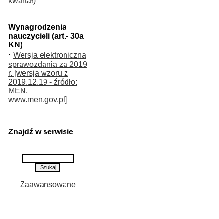
kwartał)
Wynagrodzenia
nauczycieli (art.- 30a
KN)
·
Wersja elektroniczna
sprawozdania za 2019
r. [wersja wzoru z
2019.12.19 - źródło:
MEN,
www.men.gov.pl]
Znajdź w serwisie
Zaawansowane