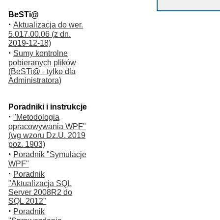
BeSTi@
·
Aktualizacja do wer.
5.017.00.06 (z dn.
2019-12-18)
·
Sumy kontrolne
pobieranych plików
(BeSTi@ - tylko dla
Administratora)
Poradniki i instrukcje
·
"Metodologia
opracowywania WPF"
(wg wzoru Dz.U. 2019
poz. 1903)
·
Poradnik "Symulacje
WPF"
·
Poradnik
"Aktualizacja SQL
Server 2008R2 do
SQL 2012"
·
Poradnik