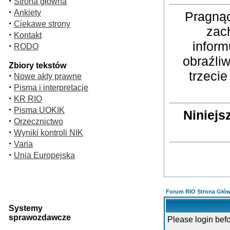
·
Strona główna
·
Ankiety
Pragnąc
·
Ciekawe strony
zac
·
Kontakt
inform
·
RODO
obraźli
Zbiory tekstów
trzeci
·
Nowe akty prawne
·
Pisma i interpretacje
·
KR RIO
·
Pisma UOKIK
Niniejs
·
Orzecznictwo
·
Wyniki kontroli NIK
·
Varia
·
Unia Europejska
Forum RIO Strona Głó
Systemy
sprawozdawcze
Please login bef