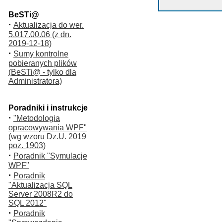
BeSTi@
·
Aktualizacja do wer.
5.017.00.06 (z dn.
2019-12-18)
·
Sumy kontrolne
pobieranych plików
(BeSTi@ - tylko dla
Administratora)
Poradniki i instrukcje
·
"Metodologia
opracowywania WPF"
(wg wzoru Dz.U. 2019
poz. 1903)
·
Poradnik "Symulacje
WPF"
·
Poradnik
"Aktualizacja SQL
Server 2008R2 do
SQL 2012"
·
Poradnik