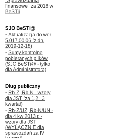
"Sprawozdania
finansowe" za 2018 w
BeSTii
SJO BeSTi@
·
Aktualizacja do wer.
5.017.00.06 (z dn.
2019-12-18)
·
Sumy kontrolne
pobieranych plików
(SJO BeSTi@ - tylko
dla Administratora)
Dług publiczny
·
Rb-Z, Rb-N - wzory
dla JST (za 1,2 i 3
kwartał)
·
Rb-Z/UZ, Rb-N/UN -
dla 4 kw 2013 r. -
wzory dla JST
(WYŁĄCZNIE dla
sprawozdań za IV