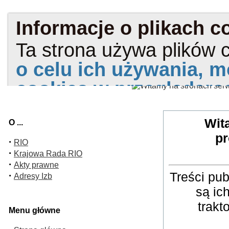
Wit
O ...
pr
·
RIO
·
Krajowa Rada RIO
·
Akty prawne
Treści pu
·
Adresy Izb
są ic
trakt
Menu główne