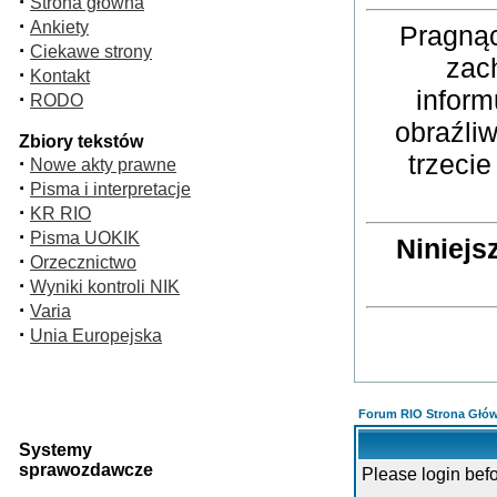
·
Strona główna
·
Ankiety
Pragnąc
·
Ciekawe strony
zac
·
Kontakt
inform
·
RODO
obraźli
Zbiory tekstów
trzeci
·
Nowe akty prawne
·
Pisma i interpretacje
·
KR RIO
·
Pisma UOKIK
Niniejs
·
Orzecznictwo
·
Wyniki kontroli NIK
·
Varia
·
Unia Europejska
Forum RIO Strona Głó
Systemy
sprawozdawcze
Please login bef