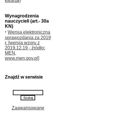
kwartał)
Wynagrodzenia
nauczycieli (art.- 30a
KN)
·
Wersja elektroniczna
sprawozdania za 2019
r. [wersja wzoru z
2019.12.19 - źródło:
MEN,
www.men.gov.pl]
Znajdź w serwisie
Zaawansowane