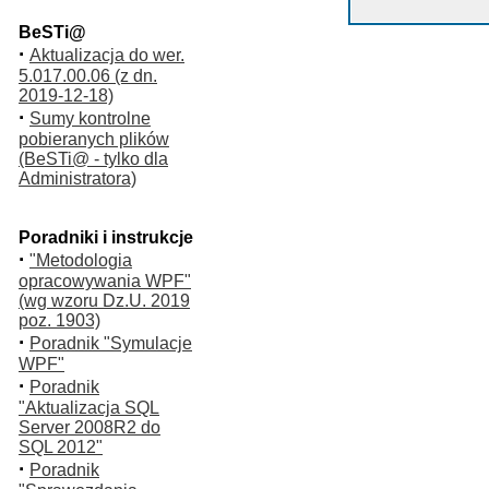
BeSTi@
·
Aktualizacja do wer.
5.017.00.06 (z dn.
2019-12-18)
·
Sumy kontrolne
pobieranych plików
(BeSTi@ - tylko dla
Administratora)
Poradniki i instrukcje
·
"Metodologia
opracowywania WPF"
(wg wzoru Dz.U. 2019
poz. 1903)
·
Poradnik "Symulacje
WPF"
·
Poradnik
"Aktualizacja SQL
Server 2008R2 do
SQL 2012"
·
Poradnik