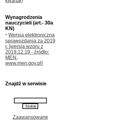
kwartał)
Wynagrodzenia
nauczycieli (art.- 30a
KN)
·
Wersja elektroniczna
sprawozdania za 2019
r. [wersja wzoru z
2019.12.19 - źródło:
MEN,
www.men.gov.pl]
Znajdź w serwisie
Zaawansowane