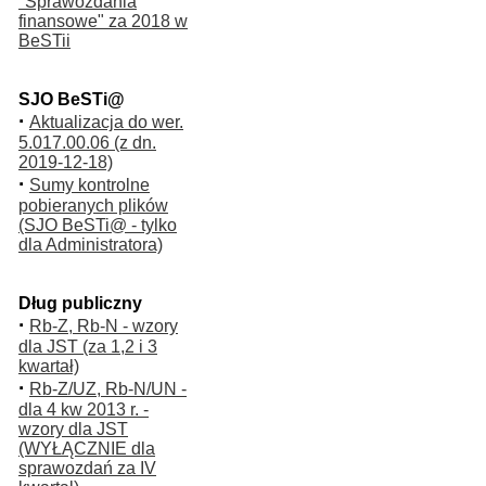
"Sprawozdania
finansowe" za 2018 w
BeSTii
SJO BeSTi@
·
Aktualizacja do wer.
5.017.00.06 (z dn.
2019-12-18)
·
Sumy kontrolne
pobieranych plików
(SJO BeSTi@ - tylko
dla Administratora)
Dług publiczny
·
Rb-Z, Rb-N - wzory
dla JST (za 1,2 i 3
kwartał)
·
Rb-Z/UZ, Rb-N/UN -
dla 4 kw 2013 r. -
wzory dla JST
(WYŁĄCZNIE dla
sprawozdań za IV