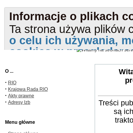
Wit
O ...
pr
·
RIO
·
Krajowa Rada RIO
·
Akty prawne
Treści pu
·
Adresy Izb
są ic
trakt
Menu główne