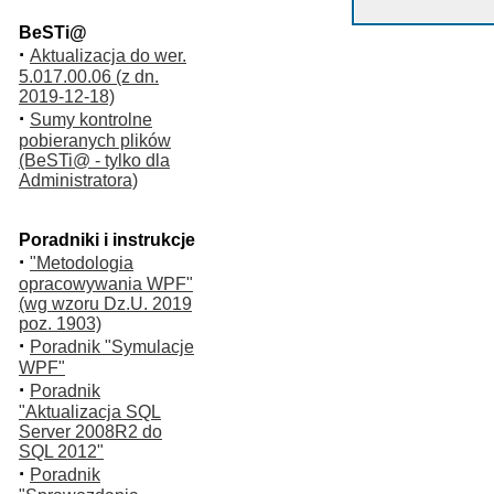
BeSTi@
·
Aktualizacja do wer.
5.017.00.06 (z dn.
2019-12-18)
·
Sumy kontrolne
pobieranych plików
(BeSTi@ - tylko dla
Administratora)
Poradniki i instrukcje
·
"Metodologia
opracowywania WPF"
(wg wzoru Dz.U. 2019
poz. 1903)
·
Poradnik "Symulacje
WPF"
·
Poradnik
"Aktualizacja SQL
Server 2008R2 do
SQL 2012"
·
Poradnik