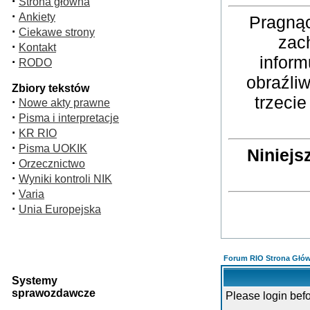
·
Strona główna
·
Ankiety
Pragnąc
·
Ciekawe strony
zac
·
Kontakt
inform
·
RODO
obraźli
Zbiory tekstów
trzeci
·
Nowe akty prawne
·
Pisma i interpretacje
·
KR RIO
·
Pisma UOKIK
Niniejs
·
Orzecznictwo
·
Wyniki kontroli NIK
·
Varia
·
Unia Europejska
Forum RIO Strona Głó
Systemy
sprawozdawcze
Please login bef