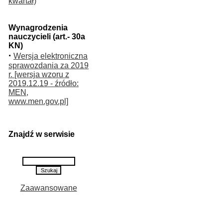
kwartał)
Wynagrodzenia
nauczycieli (art.- 30a
KN)
·
Wersja elektroniczna
sprawozdania za 2019
r. [wersja wzoru z
2019.12.19 - źródło:
MEN,
www.men.gov.pl]
Znajdź w serwisie
Zaawansowane