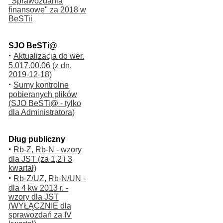
"Sprawozdania
finansowe" za 2018 w
BeSTii
SJO BeSTi@
·
Aktualizacja do wer.
5.017.00.06 (z dn.
2019-12-18)
·
Sumy kontrolne
pobieranych plików
(SJO BeSTi@ - tylko
dla Administratora)
Dług publiczny
·
Rb-Z, Rb-N - wzory
dla JST (za 1,2 i 3
kwartał)
·
Rb-Z/UZ, Rb-N/UN -
dla 4 kw 2013 r. -
wzory dla JST
(WYŁĄCZNIE dla
sprawozdań za IV