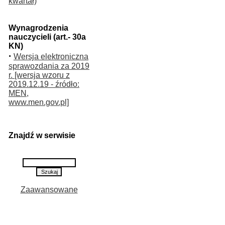
kwartał)
Wynagrodzenia
nauczycieli (art.- 30a
KN)
·
Wersja elektroniczna
sprawozdania za 2019
r. [wersja wzoru z
2019.12.19 - źródło:
MEN,
www.men.gov.pl]
Znajdź w serwisie
Zaawansowane