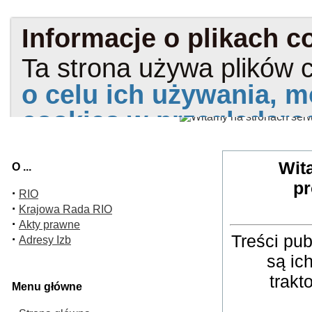
Wit
O ...
pr
·
RIO
·
Krajowa Rada RIO
·
Akty prawne
Treści pu
·
Adresy Izb
są ic
trakt
Menu główne