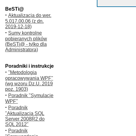
BeSTi@
·
Aktualizacja do wer.
5.017.00.06 (z dn.
2019-12-18)
·
Sumy kontrolne
pobieranych plików
(BeSTi@ - tylko dla
Administratora)
Poradniki i instrukcje
·
"Metodologia
opracowywania WPF"
(wg wzoru Dz.U. 2019
poz. 1903)
·
Poradnik "Symulacje
WPF"
·
Poradnik
"Aktualizacja SQL
Server 2008R2 do
SQL 2012"
·
Poradnik