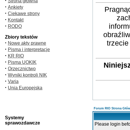
·
Strona główna
·
Ankiety
Pragnąc
·
Ciekawe strony
zac
·
Kontakt
inform
·
RODO
obraźli
Zbiory tekstów
trzeci
·
Nowe akty prawne
·
Pisma i interpretacje
·
KR RIO
·
Pisma UOKIK
Niniejs
·
Orzecznictwo
·
Wyniki kontroli NIK
·
Varia
·
Unia Europejska
Forum RIO Strona Głó
Systemy
sprawozdawcze
Please login bef