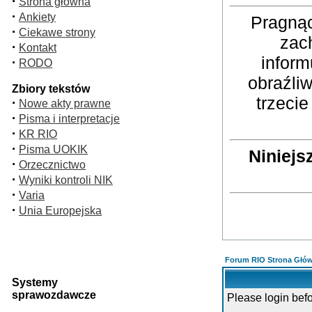
·
Strona główna
·
Ankiety
Pragnąc
·
Ciekawe strony
zac
·
Kontakt
inform
·
RODO
obraźli
Zbiory tekstów
trzeci
·
Nowe akty prawne
·
Pisma i interpretacje
·
KR RIO
·
Pisma UOKIK
Niniejs
·
Orzecznictwo
·
Wyniki kontroli NIK
·
Varia
·
Unia Europejska
Forum RIO Strona Głó
Systemy
sprawozdawcze
Please login bef