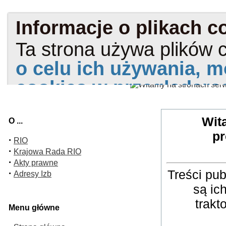
Wit
O ...
pr
·
RIO
·
Krajowa Rada RIO
·
Akty prawne
Treści pu
·
Adresy Izb
są ic
trakt
Menu główne