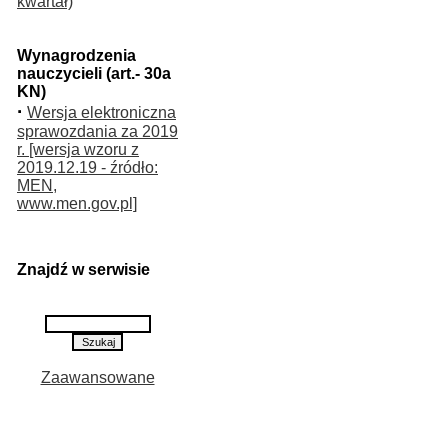
kwartał)
Wynagrodzenia
nauczycieli (art.- 30a
KN)
·
Wersja elektroniczna
sprawozdania za 2019
r. [wersja wzoru z
2019.12.19 - źródło:
MEN,
www.men.gov.pl]
Znajdź w serwisie
Zaawansowane