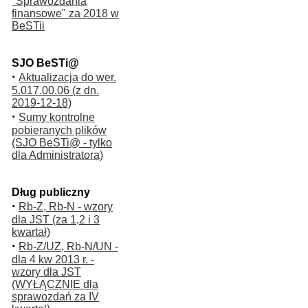
"Sprawozdania
finansowe" za 2018 w
BeSTii
SJO BeSTi@
·
Aktualizacja do wer.
5.017.00.06 (z dn.
2019-12-18)
·
Sumy kontrolne
pobieranych plików
(SJO BeSTi@ - tylko
dla Administratora)
Dług publiczny
·
Rb-Z, Rb-N - wzory
dla JST (za 1,2 i 3
kwartał)
·
Rb-Z/UZ, Rb-N/UN -
dla 4 kw 2013 r. -
wzory dla JST
(WYŁĄCZNIE dla
sprawozdań za IV