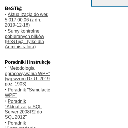
BeSTi@
·
Aktualizacja do wer.
5.017.00.06 (z dn.
2019-12-18)
·
Sumy kontrolne
pobieranych plików
(BeSTi@ - tylko dla
Administratora)
Poradniki i instrukcje
·
"Metodologia
opracowywania WPF"
(wg wzoru Dz.U. 2019
poz. 1903)
·
Poradnik "Symulacje
WPF"
·
Poradnik
"Aktualizacja SQL
Server 2008R2 do
SQL 2012"
·
Poradnik