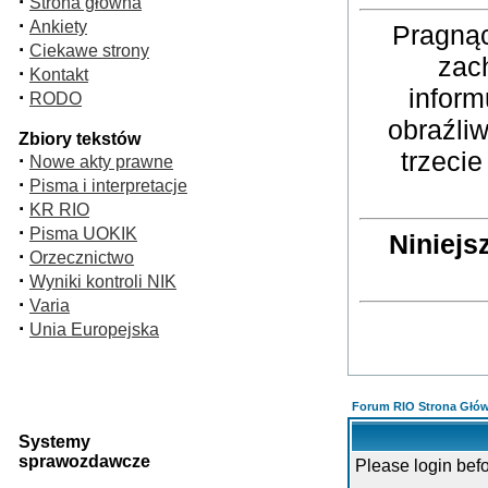
·
Strona główna
·
Ankiety
Pragnąc
·
Ciekawe strony
zac
·
Kontakt
inform
·
RODO
obraźli
Zbiory tekstów
trzeci
·
Nowe akty prawne
·
Pisma i interpretacje
·
KR RIO
·
Pisma UOKIK
Niniejs
·
Orzecznictwo
·
Wyniki kontroli NIK
·
Varia
·
Unia Europejska
Forum RIO Strona Głó
Systemy
sprawozdawcze
Please login bef