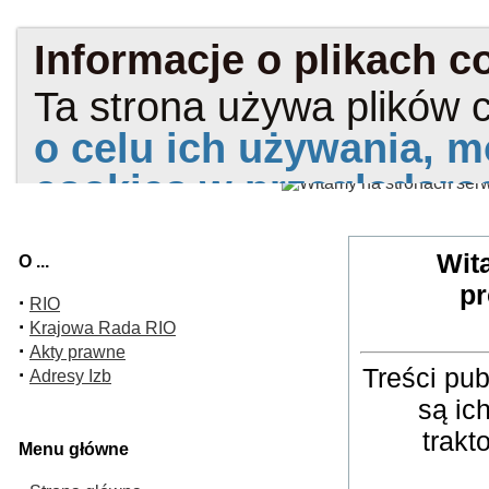
Wit
O ...
pr
·
RIO
·
Krajowa Rada RIO
·
Akty prawne
Treści pu
·
Adresy Izb
są ic
trakt
Menu główne