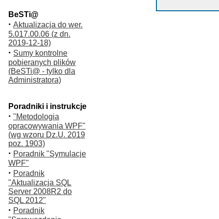
BeSTi@
·
Aktualizacja do wer.
5.017.00.06 (z dn.
2019-12-18)
·
Sumy kontrolne
pobieranych plików
(BeSTi@ - tylko dla
Administratora)
Poradniki i instrukcje
·
"Metodologia
opracowywania WPF"
(wg wzoru Dz.U. 2019
poz. 1903)
·
Poradnik "Symulacje
WPF"
·
Poradnik
"Aktualizacja SQL
Server 2008R2 do
SQL 2012"
·
Poradnik