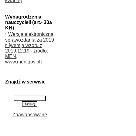
kwartał)
Wynagrodzenia
nauczycieli (art.- 30a
KN)
·
Wersja elektroniczna
sprawozdania za 2019
r. [wersja wzoru z
2019.12.19 - źródło:
MEN,
www.men.gov.pl]
Znajdź w serwisie
Zaawansowane