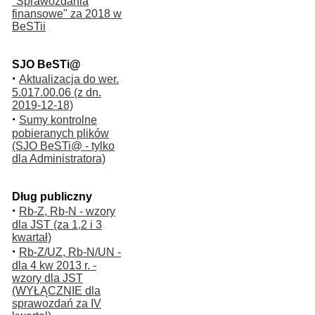
"Sprawozdania
finansowe" za 2018 w
BeSTii
SJO BeSTi@
·
Aktualizacja do wer.
5.017.00.06 (z dn.
2019-12-18)
·
Sumy kontrolne
pobieranych plików
(SJO BeSTi@ - tylko
dla Administratora)
Dług publiczny
·
Rb-Z, Rb-N - wzory
dla JST (za 1,2 i 3
kwartał)
·
Rb-Z/UZ, Rb-N/UN -
dla 4 kw 2013 r. -
wzory dla JST
(WYŁĄCZNIE dla
sprawozdań za IV