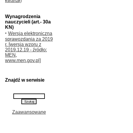
kwartał)
Wynagrodzenia
nauczycieli (art.- 30a
KN)
·
Wersja elektroniczna
sprawozdania za 2019
r. [wersja wzoru z
2019.12.19 - źródło:
MEN,
www.men.gov.pl]
Znajdź w serwisie
Zaawansowane