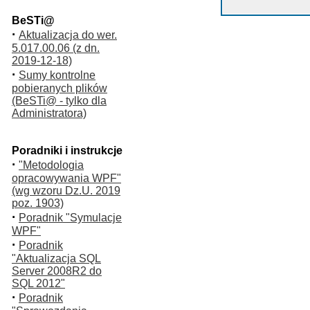
BeSTi@
·
Aktualizacja do wer.
5.017.00.06 (z dn.
2019-12-18)
·
Sumy kontrolne
pobieranych plików
(BeSTi@ - tylko dla
Administratora)
Poradniki i instrukcje
·
"Metodologia
opracowywania WPF"
(wg wzoru Dz.U. 2019
poz. 1903)
·
Poradnik "Symulacje
WPF"
·
Poradnik
"Aktualizacja SQL
Server 2008R2 do
SQL 2012"
·
Poradnik