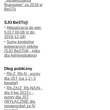
"Sprawozdania
finansowe" za 2018 w
BeSTii
SJO BeSTi@
·
Aktualizacja do wer.
5.017.00.06 (z dn.
2019-12-18)
·
Sumy kontrolne
pobieranych plików
(SJO BeSTi@ - tylko
dla Administratora)
Dług publiczny
·
Rb-Z, Rb-N - wzory
dla JST (za 1,2 i 3
kwartał)
·
Rb-Z/UZ, Rb-N/UN -
dla 4 kw 2013 r. -
wzory dla JST
(WYŁĄCZNIE dla
sprawozdań za IV