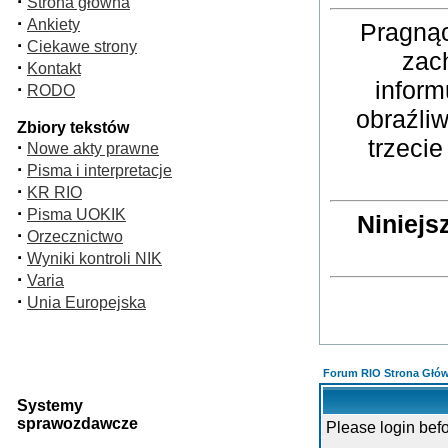
·
Strona główna
·
Ankiety
Pragnąc
·
Ciekawe strony
zac
·
Kontakt
inform
·
RODO
obraźli
Zbiory tekstów
trzeci
·
Nowe akty prawne
·
Pisma i interpretacje
·
KR RIO
·
Pisma UOKIK
Niniejs
·
Orzecznictwo
·
Wyniki kontroli NIK
·
Varia
·
Unia Europejska
Forum RIO Strona Głó
Systemy
sprawozdawcze
Please login bef