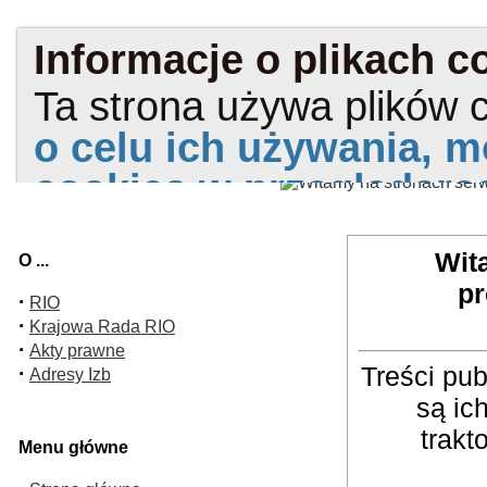
Wit
O ...
pr
·
RIO
·
Krajowa Rada RIO
·
Akty prawne
Treści pu
·
Adresy Izb
są ic
trakt
Menu główne