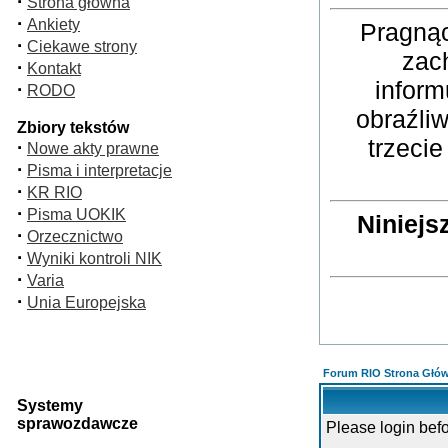
·
Strona główna
·
Ankiety
Pragnąc
·
Ciekawe strony
zac
·
Kontakt
inform
·
RODO
obraźli
Zbiory tekstów
trzeci
·
Nowe akty prawne
·
Pisma i interpretacje
·
KR RIO
·
Pisma UOKIK
Niniejs
·
Orzecznictwo
·
Wyniki kontroli NIK
·
Varia
·
Unia Europejska
Forum RIO Strona Głó
Systemy
sprawozdawcze
Please login bef