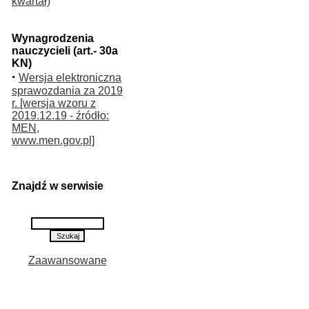
kwartał)
Wynagrodzenia
nauczycieli (art.- 30a
KN)
·
Wersja elektroniczna
sprawozdania za 2019
r. [wersja wzoru z
2019.12.19 - źródło:
MEN,
www.men.gov.pl]
Znajdź w serwisie
Zaawansowane