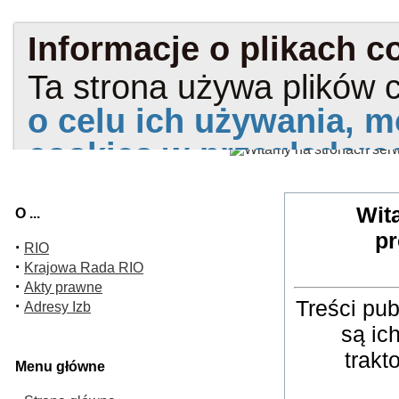
Wit
O ...
pr
·
RIO
·
Krajowa Rada RIO
·
Akty prawne
Treści pu
·
Adresy Izb
są ic
trakt
Menu główne