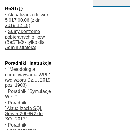
BeSTi@
·
Aktualizacja do wer.
5.017.00.06 (z dn.
2019-12-18)
·
Sumy kontrolne
pobieranych plików
(BeSTi@ - tylko dla
Administratora)
Poradniki i instrukcje
·
"Metodologia
opracowywania WPF"
(wg wzoru Dz.U. 2019
poz. 1903)
·
Poradnik "Symulacje
WPF"
·
Poradnik
"Aktualizacja SQL
Server 2008R2 do
SQL 2012"
·
Poradnik