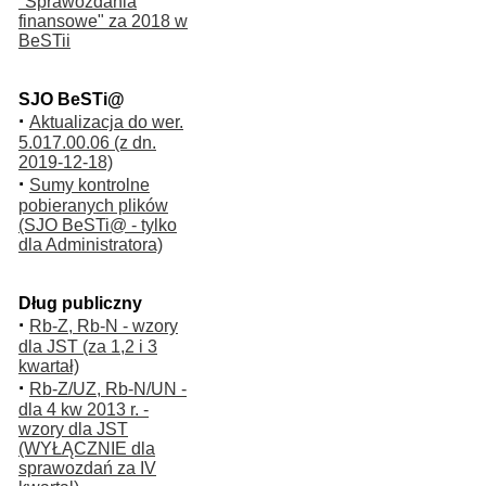
"Sprawozdania
finansowe" za 2018 w
BeSTii
SJO BeSTi@
·
Aktualizacja do wer.
5.017.00.06 (z dn.
2019-12-18)
·
Sumy kontrolne
pobieranych plików
(SJO BeSTi@ - tylko
dla Administratora)
Dług publiczny
·
Rb-Z, Rb-N - wzory
dla JST (za 1,2 i 3
kwartał)
·
Rb-Z/UZ, Rb-N/UN -
dla 4 kw 2013 r. -
wzory dla JST
(WYŁĄCZNIE dla
sprawozdań za IV