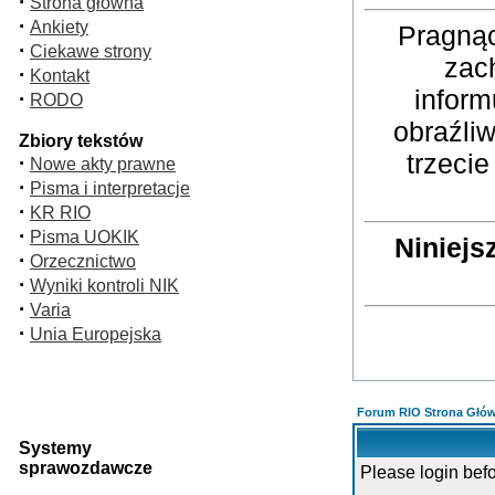
·
Strona główna
·
Ankiety
Pragnąc
·
Ciekawe strony
zac
·
Kontakt
inform
·
RODO
obraźli
Zbiory tekstów
trzeci
·
Nowe akty prawne
·
Pisma i interpretacje
·
KR RIO
·
Pisma UOKIK
Niniejs
·
Orzecznictwo
·
Wyniki kontroli NIK
·
Varia
·
Unia Europejska
Forum RIO Strona Głó
Systemy
sprawozdawcze
Please login bef