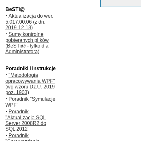
BeSTi@
·
Aktualizacja do wer.
5.017.00.06 (z dn.
2019-12-18)
·
Sumy kontrolne
pobieranych plików
(BeSTi@ - tylko dla
Administratora)
Poradniki i instrukcje
·
"Metodologia
opracowywania WPF"
(wg wzoru Dz.U. 2019
poz. 1903)
·
Poradnik "Symulacje
WPF"
·
Poradnik
"Aktualizacja SQL
Server 2008R2 do
SQL 2012"
·
Poradnik