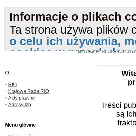
Wit
O ...
pr
·
RIO
·
Krajowa Rada RIO
·
Akty prawne
Treści pu
·
Adresy Izb
są ic
trakt
Menu główne