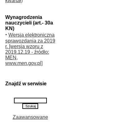
kwartał)
Wynagrodzenia
nauczycieli (art.- 30a
KN)
·
Wersja elektroniczna
sprawozdania za 2019
r. [wersja wzoru z
2019.12.19 - źródło:
MEN,
www.men.gov.pl]
Znajdź w serwisie
Zaawansowane