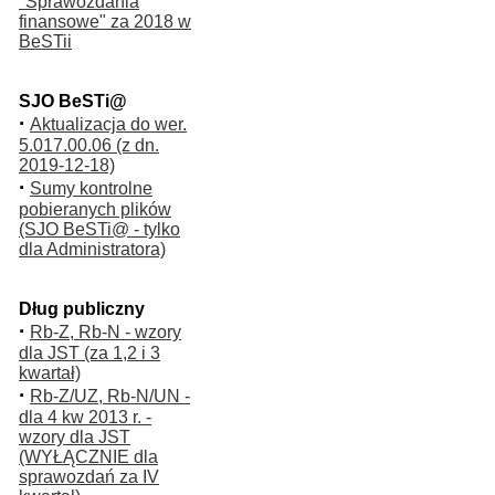
"Sprawozdania
finansowe" za 2018 w
BeSTii
SJO BeSTi@
·
Aktualizacja do wer.
5.017.00.06 (z dn.
2019-12-18)
·
Sumy kontrolne
pobieranych plików
(SJO BeSTi@ - tylko
dla Administratora)
Dług publiczny
·
Rb-Z, Rb-N - wzory
dla JST (za 1,2 i 3
kwartał)
·
Rb-Z/UZ, Rb-N/UN -
dla 4 kw 2013 r. -
wzory dla JST
(WYŁĄCZNIE dla
sprawozdań za IV