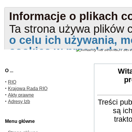
Wit
O ...
pr
·
RIO
·
Krajowa Rada RIO
·
Akty prawne
Treści pu
·
Adresy Izb
są ic
trakt
Menu główne