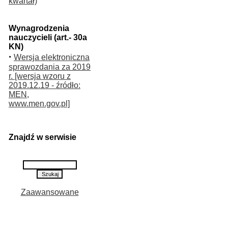
kwartał)
Wynagrodzenia
nauczycieli (art.- 30a
KN)
·
Wersja elektroniczna
sprawozdania za 2019
r. [wersja wzoru z
2019.12.19 - źródło:
MEN,
www.men.gov.pl]
Znajdź w serwisie
Zaawansowane