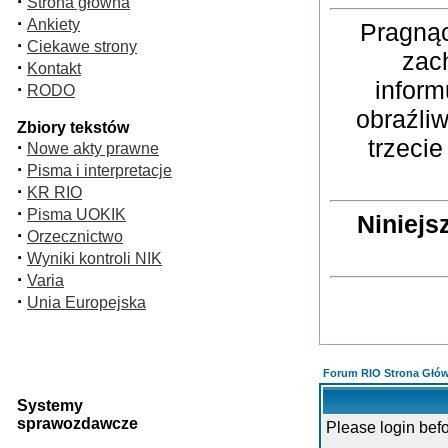
·
Strona główna
·
Ankiety
Pragnąc
·
Ciekawe strony
zac
·
Kontakt
inform
·
RODO
obraźli
Zbiory tekstów
trzeci
·
Nowe akty prawne
·
Pisma i interpretacje
·
KR RIO
·
Pisma UOKIK
Niniejs
·
Orzecznictwo
·
Wyniki kontroli NIK
·
Varia
·
Unia Europejska
Forum RIO Strona Głó
Systemy
sprawozdawcze
Please login bef