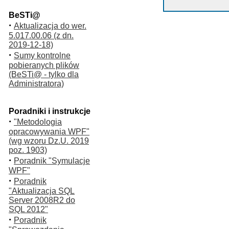
BeSTi@
·
Aktualizacja do wer.
5.017.00.06 (z dn.
2019-12-18)
·
Sumy kontrolne
pobieranych plików
(BeSTi@ - tylko dla
Administratora)
Poradniki i instrukcje
·
"Metodologia
opracowywania WPF"
(wg wzoru Dz.U. 2019
poz. 1903)
·
Poradnik "Symulacje
WPF"
·
Poradnik
"Aktualizacja SQL
Server 2008R2 do
SQL 2012"
·
Poradnik