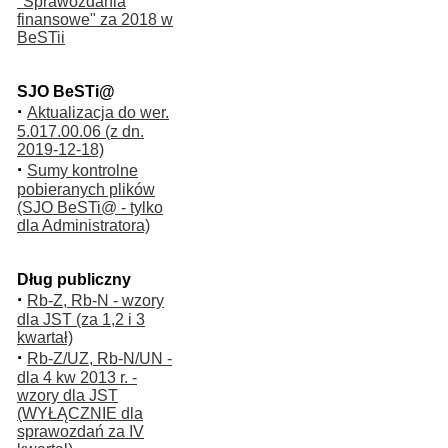
"Sprawozdania
finansowe" za 2018 w
BeSTii
SJO BeSTi@
·
Aktualizacja do wer.
5.017.00.06 (z dn.
2019-12-18)
·
Sumy kontrolne
pobieranych plików
(SJO BeSTi@ - tylko
dla Administratora)
Dług publiczny
·
Rb-Z, Rb-N - wzory
dla JST (za 1,2 i 3
kwartał)
·
Rb-Z/UZ, Rb-N/UN -
dla 4 kw 2013 r. -
wzory dla JST
(WYŁĄCZNIE dla
sprawozdań za IV