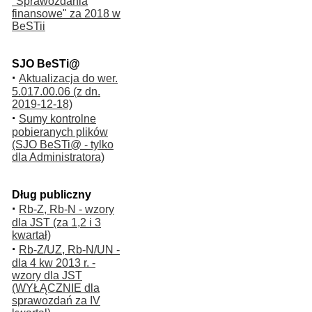
"Sprawozdania
finansowe" za 2018 w
BeSTii
SJO BeSTi@
·
Aktualizacja do wer.
5.017.00.06 (z dn.
2019-12-18)
·
Sumy kontrolne
pobieranych plików
(SJO BeSTi@ - tylko
dla Administratora)
Dług publiczny
·
Rb-Z, Rb-N - wzory
dla JST (za 1,2 i 3
kwartał)
·
Rb-Z/UZ, Rb-N/UN -
dla 4 kw 2013 r. -
wzory dla JST
(WYŁĄCZNIE dla
sprawozdań za IV