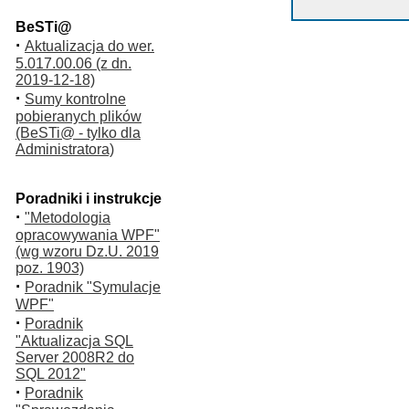
BeSTi@
·
Aktualizacja do wer.
5.017.00.06 (z dn.
2019-12-18)
·
Sumy kontrolne
pobieranych plików
(BeSTi@ - tylko dla
Administratora)
Poradniki i instrukcje
·
"Metodologia
opracowywania WPF"
(wg wzoru Dz.U. 2019
poz. 1903)
·
Poradnik "Symulacje
WPF"
·
Poradnik
"Aktualizacja SQL
Server 2008R2 do
SQL 2012"
·
Poradnik