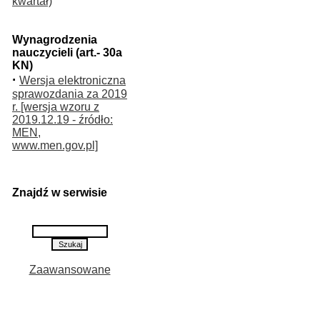
kwartał)
Wynagrodzenia
nauczycieli (art.- 30a
KN)
·
Wersja elektroniczna
sprawozdania za 2019
r. [wersja wzoru z
2019.12.19 - źródło:
MEN,
www.men.gov.pl]
Znajdź w serwisie
Zaawansowane