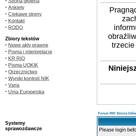
·
Strona główna
·
Ankiety
Pragnąc
·
Ciekawe strony
zac
·
Kontakt
inform
·
RODO
obraźli
Zbiory tekstów
trzeci
·
Nowe akty prawne
·
Pisma i interpretacje
·
KR RIO
·
Pisma UOKIK
Niniejs
·
Orzecznictwo
·
Wyniki kontroli NIK
·
Varia
·
Unia Europejska
Forum RIO Strona Głó
Systemy
sprawozdawcze
Please login bef