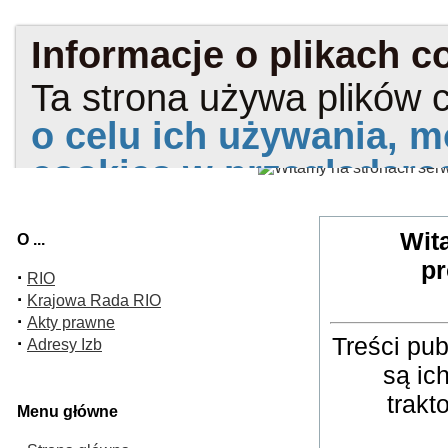
Wit
O ...
pr
·
RIO
·
Krajowa Rada RIO
·
Akty prawne
Treści pu
·
Adresy Izb
są ic
trakt
Menu główne