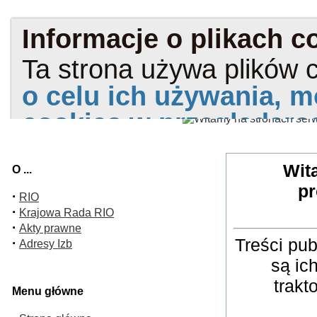
Wit
O ...
pr
·
RIO
·
Krajowa Rada RIO
·
Akty prawne
Treści pu
·
Adresy Izb
są ic
trakt
Menu główne