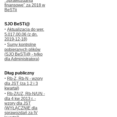
"Sprawozdania
finansowe" za 2018 w
BeSTii
SJO BeSTi@
·
Aktualizacja do wer.
5.017.00.06 (z dn.
2019-12-18)
·
Sumy kontrolne
pobieranych plików
(SJO BeSTi@ - tylko
dla Administratora)
Dług publiczny
·
Rb-Z, Rb-N - wzory
dla JST (za 1,2 i 3
kwartał)
·
Rb-Z/UZ, Rb-N/UN -
dla 4 kw 2013 r. -
wzory dla JST
(WYŁĄCZNIE dla
sprawozdań za IV