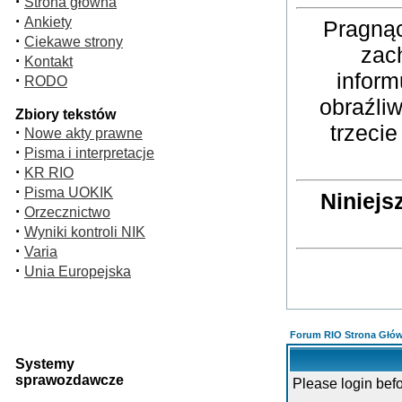
·
Strona główna
·
Ankiety
Pragnąc
·
Ciekawe strony
zac
·
Kontakt
inform
·
RODO
obraźli
Zbiory tekstów
trzeci
·
Nowe akty prawne
·
Pisma i interpretacje
·
KR RIO
·
Pisma UOKIK
Niniejs
·
Orzecznictwo
·
Wyniki kontroli NIK
·
Varia
·
Unia Europejska
Forum RIO Strona Głó
Systemy
sprawozdawcze
Please login bef