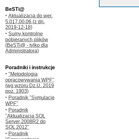
BeSTi@
·
Aktualizacja do wer.
5.017.00.06 (z dn.
2019-12-18)
·
Sumy kontrolne
pobieranych plików
(BeSTi@ - tylko dla
Administratora)
Poradniki i instrukcje
·
"Metodologia
opracowywania WPF"
(wg wzoru Dz.U. 2019
poz. 1903)
·
Poradnik "Symulacje
WPF"
·
Poradnik
"Aktualizacja SQL
Server 2008R2 do
SQL 2012"
·
Poradnik