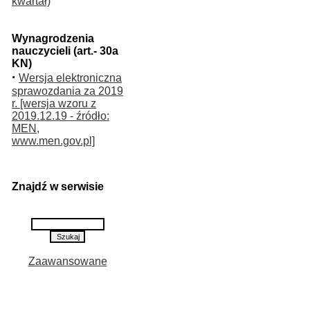
kwartał)
Wynagrodzenia
nauczycieli (art.- 30a
KN)
·
Wersja elektroniczna
sprawozdania za 2019
r. [wersja wzoru z
2019.12.19 - źródło:
MEN,
www.men.gov.pl]
Znajdź w serwisie
Zaawansowane