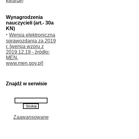
kwartał)
Wynagrodzenia
nauczycieli (art.- 30a
KN)
·
Wersja elektroniczna
sprawozdania za 2019
r. [wersja wzoru z
2019.12.19 - źródło:
MEN,
www.men.gov.pl]
Znajdź w serwisie
Zaawansowane