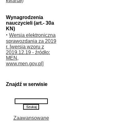
kwartał)
Wynagrodzenia
nauczycieli (art.- 30a
KN)
·
Wersja elektroniczna
sprawozdania za 2019
r. [wersja wzoru z
2019.12.19 - źródło:
MEN,
www.men.gov.pl]
Znajdź w serwisie
Zaawansowane