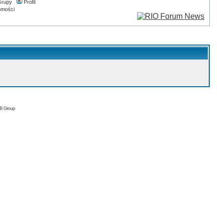
rupy
Profil
omości
BB Group