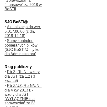
"Sprawozdania
finansowe" za 2018 w
BeSTii
SJO BeSTi@
·
Aktualizacja do wer.
5.017.00.06 (z dn.
2019-12-18)
·
Sumy kontrolne
pobieranych plików
(SJO BeSTi@ - tylko
dla Administratora)
Dług publiczny
·
Rb-Z, Rb-N - wzory
dla JST (za 1,2 i 3
kwartał)
·
Rb-Z/UZ, Rb-N/UN -
dla 4 kw 2013 r. -
wzory dla JST
(WYŁĄCZNIE dla
sprawozdań za IV