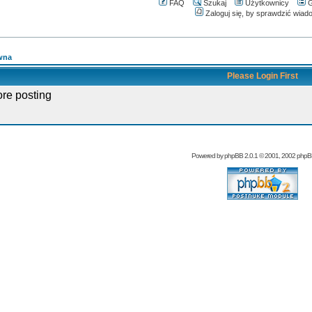
FAQ
Szukaj
Użytkownicy
G
Zaloguj się, by sprawdzić wiad
wna
Please Login First
ore posting
Powered by
phpBB
2.0.1 © 2001, 2002 php