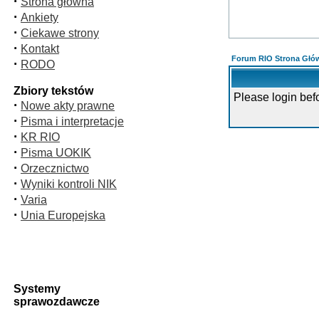
·
Strona główna
·
Ankiety
·
Ciekawe strony
·
Kontakt
Forum RIO Strona Głó
·
RODO
Zbiory tekstów
Please login bef
·
Nowe akty prawne
·
Pisma i interpretacje
·
KR RIO
·
Pisma UOKIK
·
Orzecznictwo
·
Wyniki kontroli NIK
·
Varia
·
Unia Europejska
Systemy
sprawozdawcze