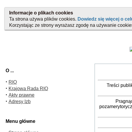
O ...
·
RIO
Treści publ
·
Krajowa Rada RIO
·
Akty prawne
·
Pragnąc
Adresy Izb
pozamerytorycz
Menu główne