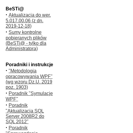
BeSTi@
·
Aktualizacja do wer.
5.017.00.06 (z dn.
2019-12-18)
·
Sumy kontrolne
pobieranych plików
(BeSTi@ - tylko dla
Administratora)
Poradniki i instrukcje
·
"Metodologia
opracowywania WPF"
(wg wzoru Dz.U. 2019
poz. 1903)
·
Poradnik "Symulacje
WPF"
·
Poradnik
"Aktualizacja SQL
Server 2008R2 do
SQL 2012"
·
Poradnik