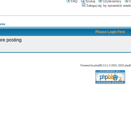
FAQ
Szukaj
Użytkownicy
G
Zaloguj się, by sprawdzić wiad
wna
Please Login First
ore posting
Powered by
phpBB
2.0.1 © 2001, 2002 php