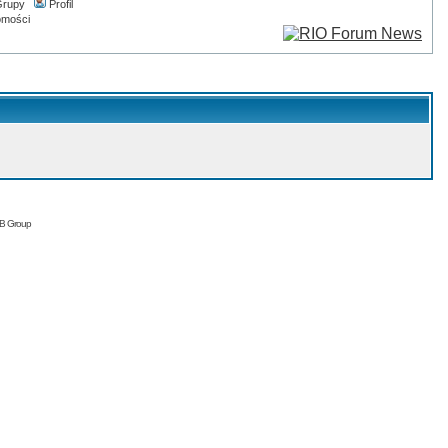
rupy
Profil
omości
BB Group