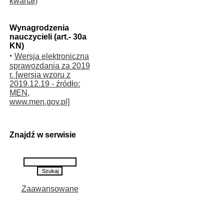
kwartał)
Wynagrodzenia
nauczycieli (art.- 30a
KN)
·
Wersja elektroniczna
sprawozdania za 2019
r. [wersja wzoru z
2019.12.19 - źródło:
MEN,
www.men.gov.pl]
Znajdź w serwisie
Zaawansowane