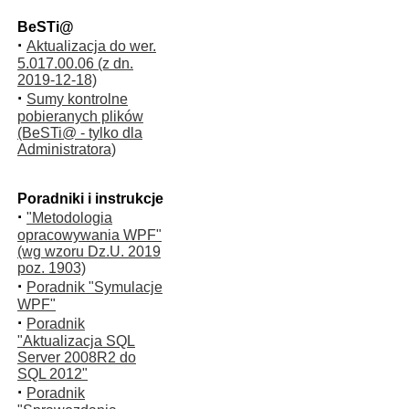
BeSTi@
·
Aktualizacja do wer.
5.017.00.06 (z dn.
2019-12-18)
·
Sumy kontrolne
pobieranych plików
(BeSTi@ - tylko dla
Administratora)
Poradniki i instrukcje
·
"Metodologia
opracowywania WPF"
(wg wzoru Dz.U. 2019
poz. 1903)
·
Poradnik "Symulacje
WPF"
·
Poradnik
"Aktualizacja SQL
Server 2008R2 do
SQL 2012"
·
Poradnik