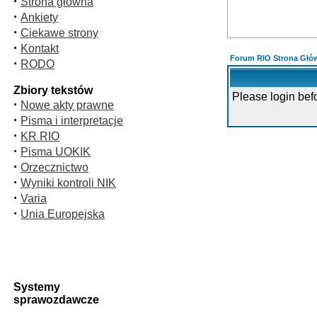
·
Strona główna
·
Ankiety
·
Ciekawe strony
·
Kontakt
Forum RIO Strona Głó
·
RODO
Zbiory tekstów
Please login bef
·
Nowe akty prawne
·
Pisma i interpretacje
·
KR RIO
·
Pisma UOKIK
·
Orzecznictwo
·
Wyniki kontroli NIK
·
Varia
·
Unia Europejska
Systemy
sprawozdawcze