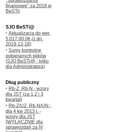
"Sprawozdania
finansowe" za 2018 w
BeSTii
SJO BeSTi@
·
Aktualizacja do wer.
5.017.00.06 (z dn.
2019-12-18)
·
Sumy kontrolne
pobieranych plików
(SJO BeSTi@ - tylko
dla Administratora)
Dług publiczny
·
Rb-Z, Rb-N - wzory
dla JST (za 1,2 i 3
kwartał)
·
Rb-Z/UZ, Rb-N/UN -
dla 4 kw 2013 r. -
wzory dla JST
(WYŁĄCZNIE dla
sprawozdań za IV