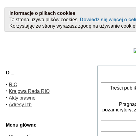
O ...
·
RIO
Treści publ
·
Krajowa Rada RIO
·
Akty prawne
·
Pragnąc
Adresy Izb
pozamerytorycz
Menu główne