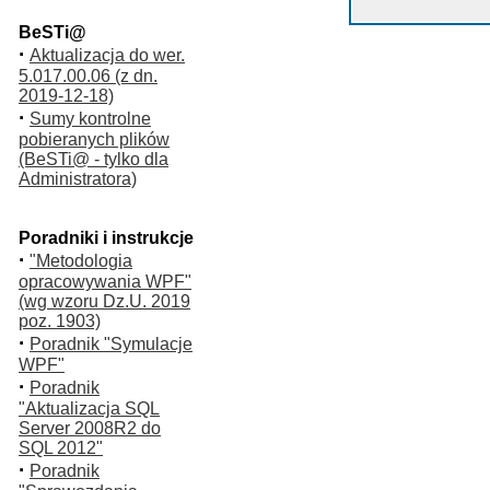
BeSTi@
·
Aktualizacja do wer.
5.017.00.06 (z dn.
2019-12-18)
·
Sumy kontrolne
pobieranych plików
(BeSTi@ - tylko dla
Administratora)
Poradniki i instrukcje
·
"Metodologia
opracowywania WPF"
(wg wzoru Dz.U. 2019
poz. 1903)
·
Poradnik "Symulacje
WPF"
·
Poradnik
"Aktualizacja SQL
Server 2008R2 do
SQL 2012"
·
Poradnik