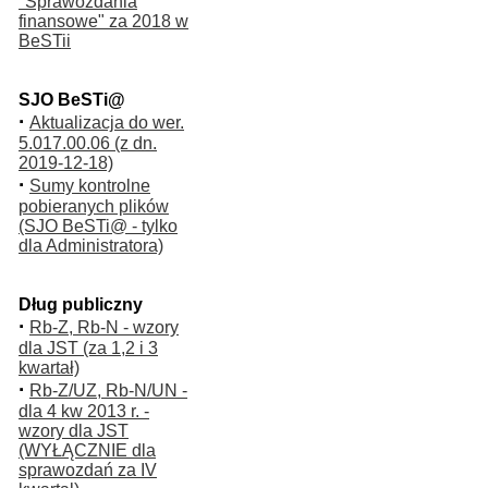
"Sprawozdania
finansowe" za 2018 w
BeSTii
SJO BeSTi@
·
Aktualizacja do wer.
5.017.00.06 (z dn.
2019-12-18)
·
Sumy kontrolne
pobieranych plików
(SJO BeSTi@ - tylko
dla Administratora)
Dług publiczny
·
Rb-Z, Rb-N - wzory
dla JST (za 1,2 i 3
kwartał)
·
Rb-Z/UZ, Rb-N/UN -
dla 4 kw 2013 r. -
wzory dla JST
(WYŁĄCZNIE dla
sprawozdań za IV