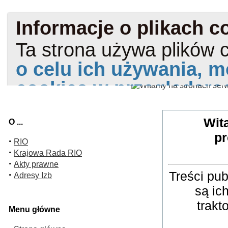
Wit
O ...
pr
·
RIO
·
Krajowa Rada RIO
·
Akty prawne
Treści pu
·
Adresy Izb
są ic
trakt
Menu główne