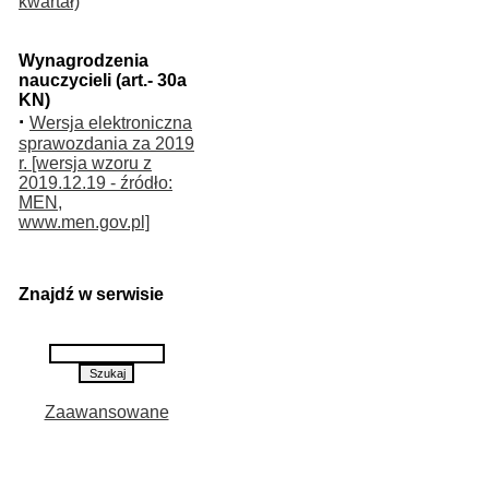
kwartał)
Wynagrodzenia
nauczycieli (art.- 30a
KN)
·
Wersja elektroniczna
sprawozdania za 2019
r. [wersja wzoru z
2019.12.19 - źródło:
MEN,
www.men.gov.pl]
Znajdź w serwisie
Zaawansowane