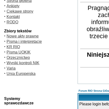
·
Strona główna
·
Ankiety
Pragnąc
·
Ciekawe strony
zac
·
Kontakt
inform
·
RODO
obraźli
Zbiory tekstów
trzeci
·
Nowe akty prawne
·
Pisma i interpretacje
·
KR RIO
·
Pisma UOKIK
Niniejs
·
Orzecznictwo
·
Wyniki kontroli NIK
·
Varia
·
Unia Europejska
Forum RIO Strona Głó
Systemy
sprawozdawcze
Please login bef