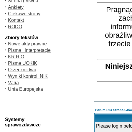
·
Strona główna
·
Ankiety
Pragnąc
·
Ciekawe strony
zac
·
Kontakt
inform
·
RODO
obraźli
Zbiory tekstów
trzeci
·
Nowe akty prawne
·
Pisma i interpretacje
·
KR RIO
·
Pisma UOKIK
Niniejs
·
Orzecznictwo
·
Wyniki kontroli NIK
·
Varia
·
Unia Europejska
Forum RIO Strona Głó
Systemy
sprawozdawcze
Please login bef