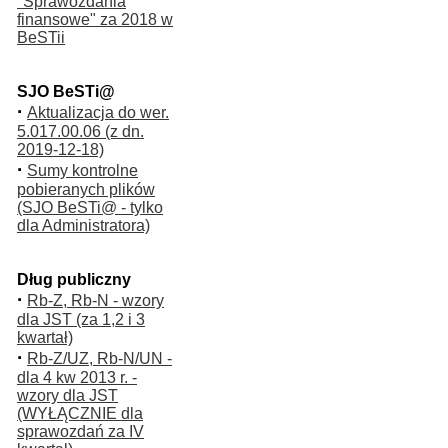
"Sprawozdania
finansowe" za 2018 w
BeSTii
SJO BeSTi@
·
Aktualizacja do wer.
5.017.00.06 (z dn.
2019-12-18)
·
Sumy kontrolne
pobieranych plików
(SJO BeSTi@ - tylko
dla Administratora)
Dług publiczny
·
Rb-Z, Rb-N - wzory
dla JST (za 1,2 i 3
kwartał)
·
Rb-Z/UZ, Rb-N/UN -
dla 4 kw 2013 r. -
wzory dla JST
(WYŁĄCZNIE dla
sprawozdań za IV