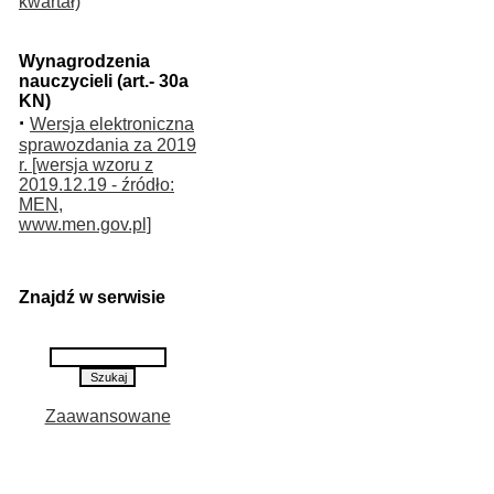
kwartał)
Wynagrodzenia
nauczycieli (art.- 30a
KN)
·
Wersja elektroniczna
sprawozdania za 2019
r. [wersja wzoru z
2019.12.19 - źródło:
MEN,
www.men.gov.pl]
Znajdź w serwisie
Zaawansowane