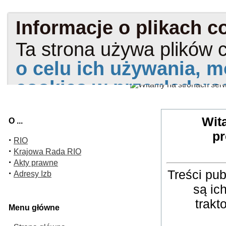
Wit
O ...
pr
·
RIO
·
Krajowa Rada RIO
·
Akty prawne
Treści pu
·
Adresy Izb
są ic
trakt
Menu główne