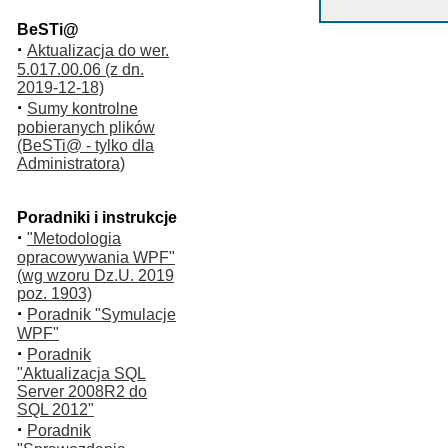
BeSTi@
·
Aktualizacja do wer.
5.017.00.06 (z dn.
2019-12-18)
·
Sumy kontrolne
pobieranych plików
(BeSTi@ - tylko dla
Administratora)
Poradniki i instrukcje
·
"Metodologia
opracowywania WPF"
(wg wzoru Dz.U. 2019
poz. 1903)
·
Poradnik "Symulacje
WPF"
·
Poradnik
"Aktualizacja SQL
Server 2008R2 do
SQL 2012"
·
Poradnik