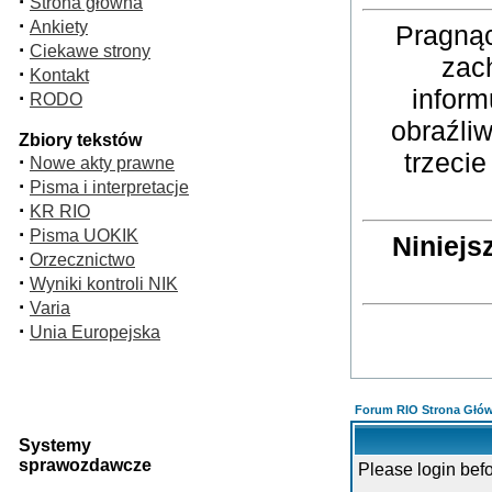
·
Strona główna
·
Ankiety
Pragnąc
·
Ciekawe strony
zac
·
Kontakt
inform
·
RODO
obraźli
Zbiory tekstów
trzeci
·
Nowe akty prawne
·
Pisma i interpretacje
·
KR RIO
·
Pisma UOKIK
Niniejs
·
Orzecznictwo
·
Wyniki kontroli NIK
·
Varia
·
Unia Europejska
Forum RIO Strona Głó
Systemy
sprawozdawcze
Please login bef