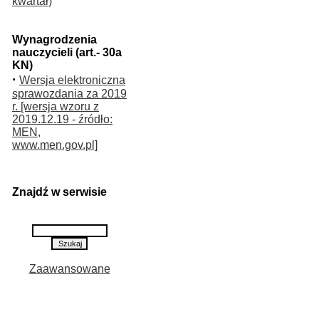
kwartał)
Wynagrodzenia
nauczycieli (art.- 30a
KN)
·
Wersja elektroniczna
sprawozdania za 2019
r. [wersja wzoru z
2019.12.19 - źródło:
MEN,
www.men.gov.pl]
Znajdź w serwisie
Zaawansowane