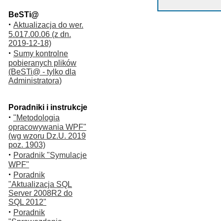
BeSTi@
·
Aktualizacja do wer.
5.017.00.06 (z dn.
2019-12-18)
·
Sumy kontrolne
pobieranych plików
(BeSTi@ - tylko dla
Administratora)
Poradniki i instrukcje
·
"Metodologia
opracowywania WPF"
(wg wzoru Dz.U. 2019
poz. 1903)
·
Poradnik "Symulacje
WPF"
·
Poradnik
"Aktualizacja SQL
Server 2008R2 do
SQL 2012"
·
Poradnik