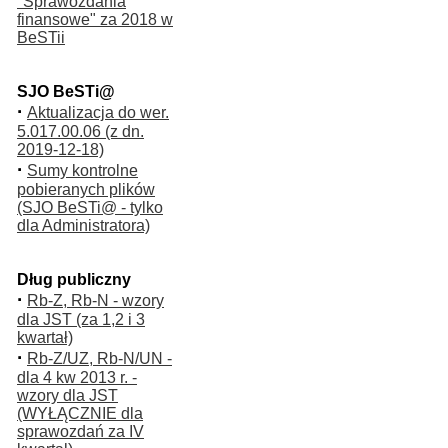
"Sprawozdania
finansowe" za 2018 w
BeSTii
SJO BeSTi@
·
Aktualizacja do wer.
5.017.00.06 (z dn.
2019-12-18)
·
Sumy kontrolne
pobieranych plików
(SJO BeSTi@ - tylko
dla Administratora)
Dług publiczny
·
Rb-Z, Rb-N - wzory
dla JST (za 1,2 i 3
kwartał)
·
Rb-Z/UZ, Rb-N/UN -
dla 4 kw 2013 r. -
wzory dla JST
(WYŁĄCZNIE dla
sprawozdań za IV