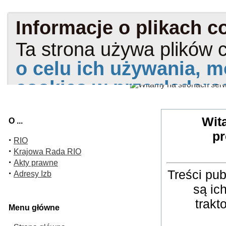
Wit
O ...
pr
·
RIO
·
Krajowa Rada RIO
·
Akty prawne
Treści pu
·
Adresy Izb
są ic
trakt
Menu główne