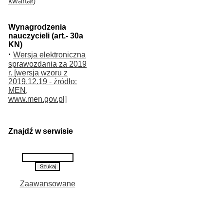
kwartał)
Wynagrodzenia
nauczycieli (art.- 30a
KN)
·
Wersja elektroniczna
sprawozdania za 2019
r. [wersja wzoru z
2019.12.19 - źródło:
MEN,
www.men.gov.pl]
Znajdź w serwisie
Zaawansowane