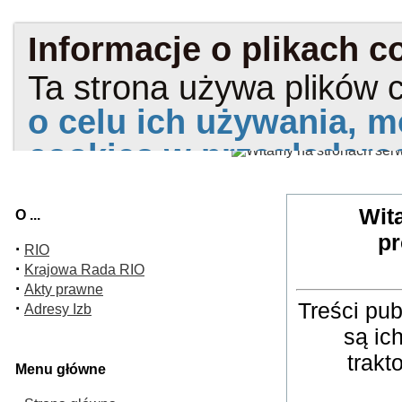
Wit
O ...
pr
·
RIO
·
Krajowa Rada RIO
·
Akty prawne
Treści pu
·
Adresy Izb
są ic
trakt
Menu główne