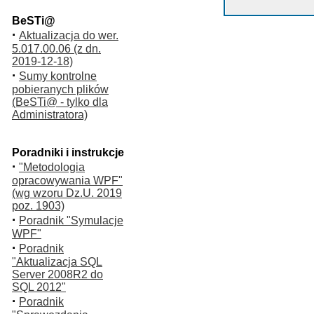
BeSTi@
·
Aktualizacja do wer.
5.017.00.06 (z dn.
2019-12-18)
·
Sumy kontrolne
pobieranych plików
(BeSTi@ - tylko dla
Administratora)
Poradniki i instrukcje
·
"Metodologia
opracowywania WPF"
(wg wzoru Dz.U. 2019
poz. 1903)
·
Poradnik "Symulacje
WPF"
·
Poradnik
"Aktualizacja SQL
Server 2008R2 do
SQL 2012"
·
Poradnik