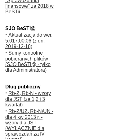
"Sprawozdania
finansowe" za 2018 w
BeSTii
SJO BeSTi@
·
Aktualizacja do wer.
5.017.00.06 (z dn.
2019-12-18)
·
Sumy kontrolne
pobieranych plików
(SJO BeSTi@ - tylko
dla Administratora)
Dług publiczny
·
Rb-Z, Rb-N - wzory
dla JST (za 1,2 i 3
kwartał)
·
Rb-Z/UZ, Rb-N/UN -
dla 4 kw 2013 r. -
wzory dla JST
(WYŁĄCZNIE dla
sprawozdań za IV