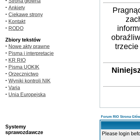
·
Strona główna
·
Ankiety
Pragnąc
·
Ciekawe strony
zac
·
Kontakt
inform
·
RODO
obraźli
Zbiory tekstów
trzeci
·
Nowe akty prawne
·
Pisma i interpretacje
·
KR RIO
·
Pisma UOKIK
Niniejs
·
Orzecznictwo
·
Wyniki kontroli NIK
·
Varia
·
Unia Europejska
Forum RIO Strona Głó
Systemy
sprawozdawcze
Please login bef