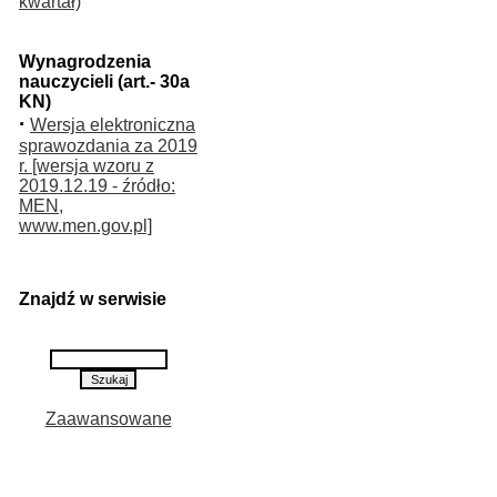
kwartał)
Wynagrodzenia
nauczycieli (art.- 30a
KN)
·
Wersja elektroniczna
sprawozdania za 2019
r. [wersja wzoru z
2019.12.19 - źródło:
MEN,
www.men.gov.pl]
Znajdź w serwisie
Zaawansowane