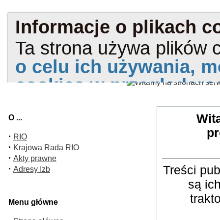
Wit
O ...
pr
·
RIO
·
Krajowa Rada RIO
·
Akty prawne
Treści pu
·
Adresy Izb
są ic
trakt
Menu główne