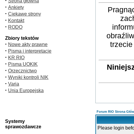
·
Strona główna
·
Ankiety
Pragnąc
·
Ciekawe strony
zac
·
Kontakt
inform
·
RODO
obraźli
Zbiory tekstów
trzeci
·
Nowe akty prawne
·
Pisma i interpretacje
·
KR RIO
·
Pisma UOKIK
Niniejs
·
Orzecznictwo
·
Wyniki kontroli NIK
·
Varia
·
Unia Europejska
Forum RIO Strona Głó
Systemy
sprawozdawcze
Please login bef