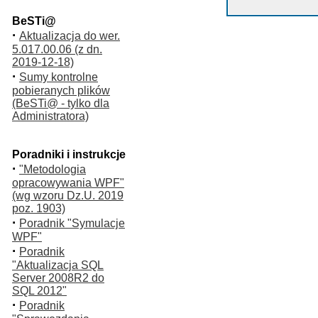
BeSTi@
·
Aktualizacja do wer.
5.017.00.06 (z dn.
2019-12-18)
·
Sumy kontrolne
pobieranych plików
(BeSTi@ - tylko dla
Administratora)
Poradniki i instrukcje
·
"Metodologia
opracowywania WPF"
(wg wzoru Dz.U. 2019
poz. 1903)
·
Poradnik "Symulacje
WPF"
·
Poradnik
"Aktualizacja SQL
Server 2008R2 do
SQL 2012"
·
Poradnik