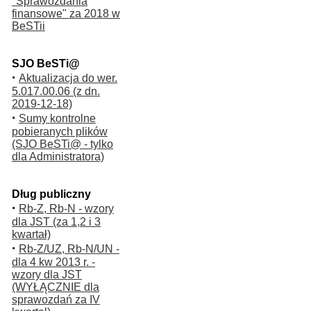
"Sprawozdania
finansowe" za 2018 w
BeSTii
SJO BeSTi@
·
Aktualizacja do wer.
5.017.00.06 (z dn.
2019-12-18)
·
Sumy kontrolne
pobieranych plików
(SJO BeSTi@ - tylko
dla Administratora)
Dług publiczny
·
Rb-Z, Rb-N - wzory
dla JST (za 1,2 i 3
kwartał)
·
Rb-Z/UZ, Rb-N/UN -
dla 4 kw 2013 r. -
wzory dla JST
(WYŁĄCZNIE dla
sprawozdań za IV