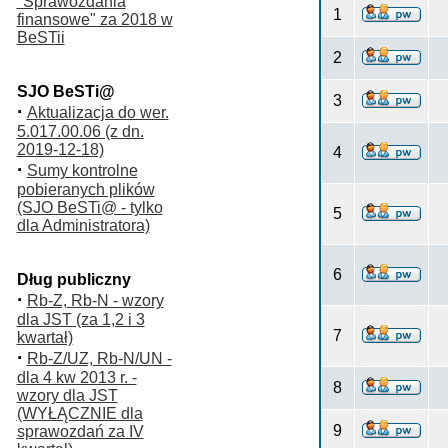
"Sprawozdania
1
finansowe" za 2018 w
BeSTii
2
SJO BeSTi@
3
·
Aktualizacja do wer.
5.017.00.06 (z dn.
2019-12-18)
4
·
Sumy kontrolne
pobieranych plików
(SJO BeSTi@ - tylko
5
dla Administratora)
6
Dług publiczny
·
Rb-Z, Rb-N - wzory
dla JST (za 1,2 i 3
7
kwartał)
·
Rb-Z/UZ, Rb-N/UN -
dla 4 kw 2013 r. -
8
wzory dla JST
(WYŁĄCZNIE dla
9
sprawozdań za IV