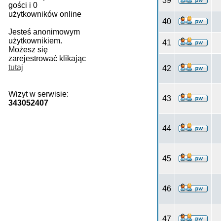
39
gości i 0
użytkowników online
40
Jesteś anonimowym
użytkownikiem.
41
Możesz się
zarejestrować klikając
tutaj
42
Wizyt w serwisie:
43
343052407
44
45
46
47