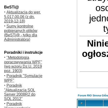
oso
BeSTi@
·
Aktualizacja do wer.
jedn
5.017.00.06 (z dn.
2019-12-18)
·
t
Sumy kontrolne
pobieranych plików
(BeSTi@ - tylko dla
Administratora)
Nini
ogłos
Poradniki i instrukcje
·
"Metodologia
opracowywania WPF"
(wg wzoru Dz.U. 2019
poz. 1903)
·
Poradnik "Symulacje
WPF"
·
Poradnik
"Aktualizacja SQL
Server 2008R2 do
Forum RIO Strona Głó
SQL 2012"
·
#
Poradnik