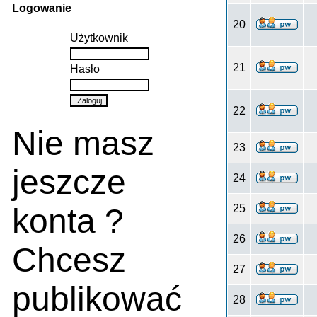
Logowanie
20
Użytkownik
21
Hasło
22
Nie masz
23
jeszcze
24
konta ?
25
26
Chcesz
27
publikować
28