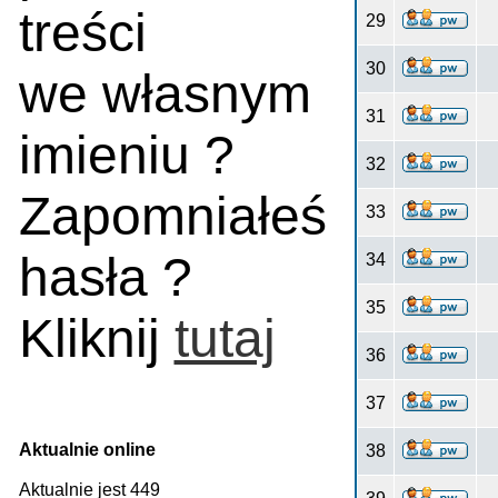
treści
29
30
we własnym
31
imieniu ?
32
Zapomniałeś
33
hasła ?
34
35
Kliknij
tutaj
36
37
Aktualnie online
38
Aktualnie jest 449