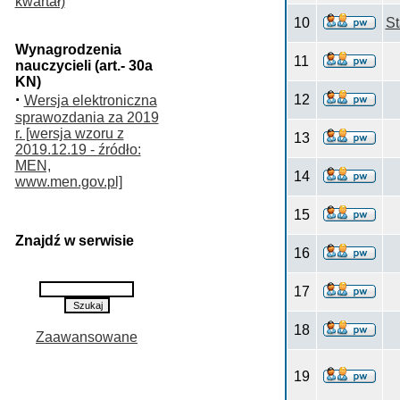
kwartał)
10
S
Wynagrodzenia
11
nauczycieli (art.- 30a
KN)
·
12
Wersja elektroniczna
sprawozdania za 2019
r. [wersja wzoru z
13
2019.12.19 - źródło:
MEN,
14
www.men.gov.pl]
15
Znajdź w serwisie
16
17
18
Zaawansowane
19