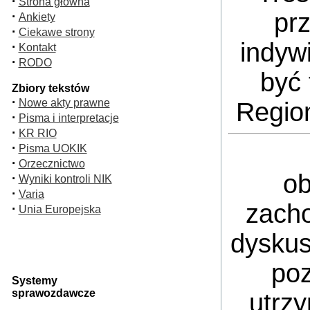
·
Strona główna
pr
·
Ankiety
·
Ciekawe strony
indyw
·
Kontakt
·
RODO
być 
Zbiory tekstów
·
Nowe akty prawne
Regio
·
Pisma i interpretacje
·
KR RIO
·
Pisma UOKIK
·
Orzecznictwo
ob
·
Wyniki kontroli NIK
·
Varia
zacho
·
Unia Europejska
dyskus
poz
Systemy
sprawozdawcze
utrz