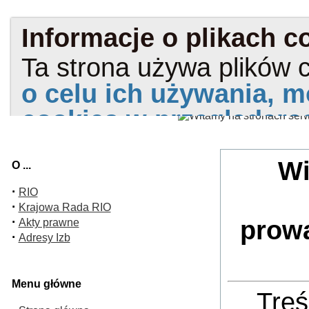
Wi
O ...
·
RIO
·
Krajowa Rada RIO
·
prow
Akty prawne
·
Adresy Izb
Menu główne
Treś