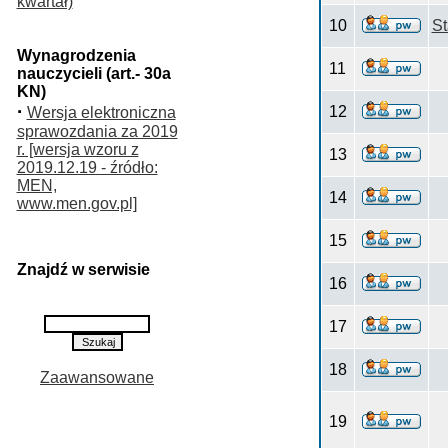
kwartał)
10
S
Wynagrodzenia
11
nauczycieli (art.- 30a
KN)
·
12
Wersja elektroniczna
sprawozdania za 2019
r. [wersja wzoru z
13
2019.12.19 - źródło:
MEN,
14
www.men.gov.pl]
15
Znajdź w serwisie
16
17
18
Zaawansowane
19