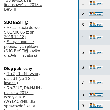
"Sprawozdania
1
finansowe" za 2018 w
BeSTii
2
SJO BeSTi@
3
·
Aktualizacja do wer.
5.017.00.06 (z dn.
2019-12-18)
4
·
Sumy kontrolne
pobieranych plików
(SJO BeSTi@ - tylko
5
dla Administratora)
6
Dług publiczny
·
Rb-Z, Rb-N - wzory
dla JST (za 1,2 i 3
7
kwartał)
·
Rb-Z/UZ, Rb-N/UN -
dla 4 kw 2013 r. -
8
wzory dla JST
(WYŁĄCZNIE dla
9
sprawozdań za IV