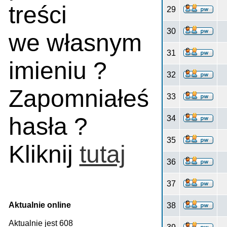
treści
29
30
we własnym
31
imieniu ?
32
Zapomniałeś
33
hasła ?
34
35
Kliknij
tutaj
36
37
Aktualnie online
38
Aktualnie jest 608