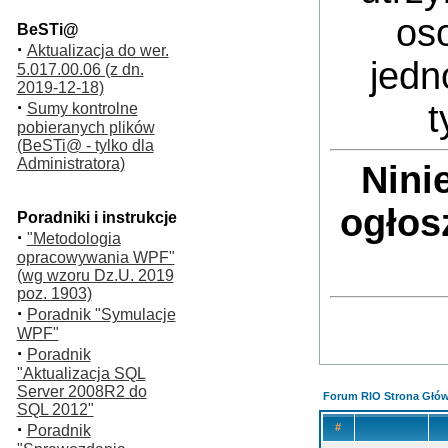
oso
BeSTi@
·
Aktualizacja do wer.
jedn
5.017.00.06 (z dn.
2019-12-18)
·
t
Sumy kontrolne
pobieranych plików
(BeSTi@ - tylko dla
Administratora)
Nini
ogłos
Poradniki i instrukcje
·
"Metodologia
opracowywania WPF"
(wg wzoru Dz.U. 2019
poz. 1903)
·
Poradnik "Symulacje
WPF"
·
Poradnik
"Aktualizacja SQL
Server 2008R2 do
Forum RIO Strona Głó
SQL 2012"
·
#
Poradnik