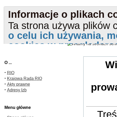
Wi
O ...
·
RIO
·
Krajowa Rada RIO
·
prow
Akty prawne
·
Adresy Izb
Menu główne
Treś