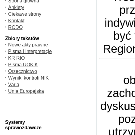
·
Strona główna
pr
·
Ankiety
·
Ciekawe strony
indyw
·
Kontakt
·
RODO
być 
Zbiory tekstów
·
Nowe akty prawne
Regio
·
Pisma i interpretacje
·
KR RIO
·
Pisma UOKIK
·
Orzecznictwo
ob
·
Wyniki kontroli NIK
·
Varia
zacho
·
Unia Europejska
dyskus
poz
Systemy
sprawozdawcze
utrz