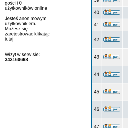
39
gości i 0
użytkowników online
40
Jesteś anonimowym
użytkownikiem.
41
Możesz się
zarejestrować klikając
tutaj
42
Wizyt w serwisie:
43
343160698
44
45
46
47