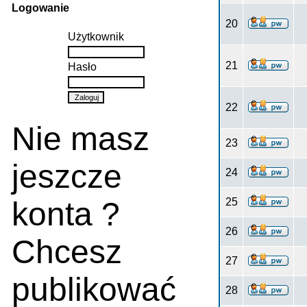
Logowanie
20
Użytkownik
21
Hasło
22
Nie masz
23
jeszcze
24
konta ?
25
26
Chcesz
27
publikować
28