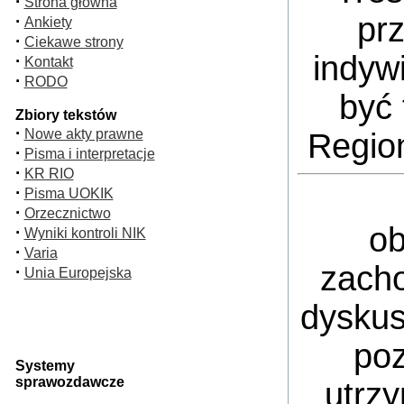
·
Strona główna
pr
·
Ankiety
·
Ciekawe strony
indyw
·
Kontakt
·
RODO
być 
Zbiory tekstów
·
Nowe akty prawne
Regio
·
Pisma i interpretacje
·
KR RIO
·
Pisma UOKIK
·
Orzecznictwo
ob
·
Wyniki kontroli NIK
·
Varia
zacho
·
Unia Europejska
dyskus
poz
Systemy
sprawozdawcze
utrz