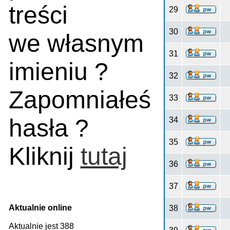
treści
29
30
we własnym
31
imieniu ?
32
Zapomniałeś
33
hasła ?
34
35
Kliknij
tutaj
36
37
Aktualnie online
38
Aktualnie jest 388