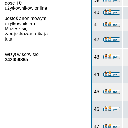
39
gości i 0
użytkowników online
40
Jesteś anonimowym
użytkownikiem.
41
Możesz się
zarejestrować klikając
tutaj
42
Wizyt w serwisie:
43
342659395
44
45
46
47