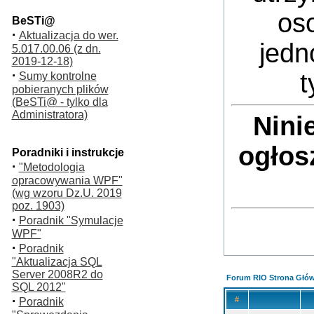
oso
BeSTi@
·
Aktualizacja do wer.
jedn
5.017.00.06 (z dn.
2019-12-18)
·
t
Sumy kontrolne
pobieranych plików
(BeSTi@ - tylko dla
Administratora)
Nini
ogłos
Poradniki i instrukcje
·
"Metodologia
opracowywania WPF"
(wg wzoru Dz.U. 2019
poz. 1903)
·
Poradnik "Symulacje
WPF"
·
Poradnik
"Aktualizacja SQL
Server 2008R2 do
Forum RIO Strona Głó
SQL 2012"
·
#
Poradnik