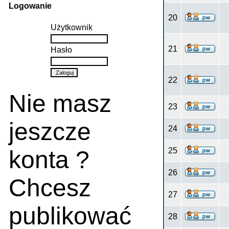
Logowanie
20
Użytkownik
21
Hasło
22
Nie masz
23
jeszcze
24
konta ?
25
26
Chcesz
27
publikować
28