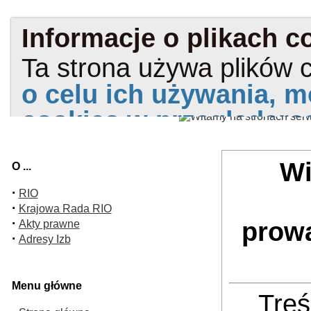
Wi
O ...
·
RIO
·
Krajowa Rada RIO
·
prow
Akty prawne
·
Adresy Izb
Menu główne
Treś