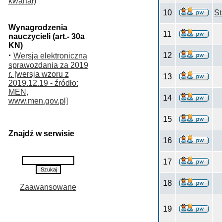
kwartał)
10
S
Wynagrodzenia
11
nauczycieli (art.- 30a
KN)
·
12
Wersja elektroniczna
sprawozdania za 2019
r. [wersja wzoru z
13
2019.12.19 - źródło:
MEN,
14
www.men.gov.pl]
15
Znajdź w serwisie
16
17
18
Zaawansowane
19