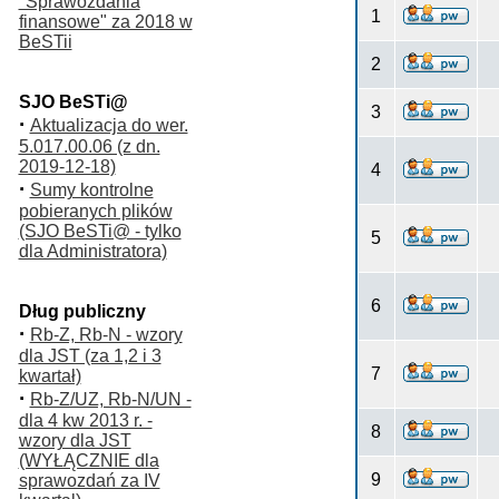
"Sprawozdania
1
finansowe" za 2018 w
BeSTii
2
SJO BeSTi@
3
·
Aktualizacja do wer.
5.017.00.06 (z dn.
2019-12-18)
4
·
Sumy kontrolne
pobieranych plików
(SJO BeSTi@ - tylko
5
dla Administratora)
6
Dług publiczny
·
Rb-Z, Rb-N - wzory
dla JST (za 1,2 i 3
7
kwartał)
·
Rb-Z/UZ, Rb-N/UN -
dla 4 kw 2013 r. -
8
wzory dla JST
(WYŁĄCZNIE dla
9
sprawozdań za IV