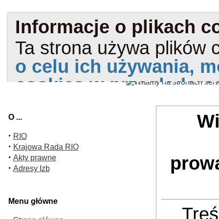
Wi
O ...
·
RIO
·
Krajowa Rada RIO
·
prow
Akty prawne
·
Adresy Izb
Menu główne
Treś