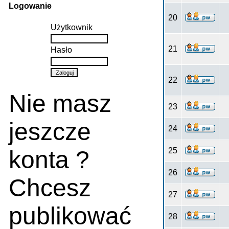
Logowanie
20
Użytkownik
21
Hasło
22
Nie masz
23
jeszcze
24
konta ?
25
26
Chcesz
27
publikować
28