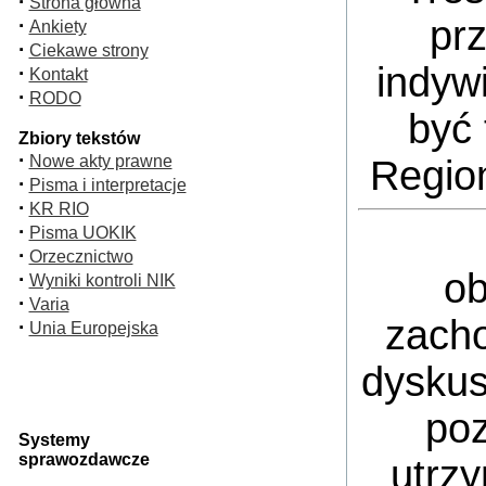
·
Strona główna
pr
·
Ankiety
·
Ciekawe strony
indyw
·
Kontakt
·
RODO
być 
Zbiory tekstów
·
Nowe akty prawne
Regio
·
Pisma i interpretacje
·
KR RIO
·
Pisma UOKIK
·
Orzecznictwo
ob
·
Wyniki kontroli NIK
·
Varia
zacho
·
Unia Europejska
dyskus
poz
Systemy
sprawozdawcze
utrz