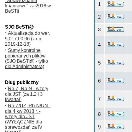
"Sprawozdania
1
finansowe" za 2018 w
BeSTii
2
SJO BeSTi@
3
·
Aktualizacja do wer.
5.017.00.06 (z dn.
2019-12-18)
4
·
Sumy kontrolne
pobieranych plików
(SJO BeSTi@ - tylko
5
dla Administratora)
6
Dług publiczny
·
Rb-Z, Rb-N - wzory
dla JST (za 1,2 i 3
7
kwartał)
·
Rb-Z/UZ, Rb-N/UN -
dla 4 kw 2013 r. -
8
wzory dla JST
(WYŁĄCZNIE dla
9
sprawozdań za IV