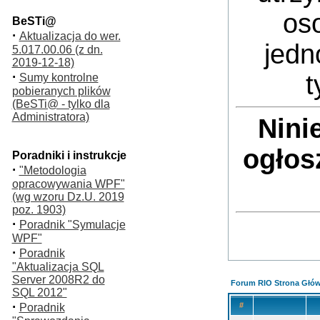
oso
BeSTi@
·
Aktualizacja do wer.
jedn
5.017.00.06 (z dn.
2019-12-18)
·
t
Sumy kontrolne
pobieranych plików
(BeSTi@ - tylko dla
Administratora)
Nini
ogłos
Poradniki i instrukcje
·
"Metodologia
opracowywania WPF"
(wg wzoru Dz.U. 2019
poz. 1903)
·
Poradnik "Symulacje
WPF"
·
Poradnik
"Aktualizacja SQL
Server 2008R2 do
Forum RIO Strona Głó
SQL 2012"
·
#
Poradnik