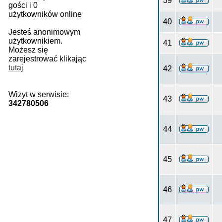
39
gości i 0
użytkowników online
40
Jesteś anonimowym
użytkownikiem.
41
Możesz się
zarejestrować klikając
tutaj
42
Wizyt w serwisie:
43
342780506
44
45
46
47