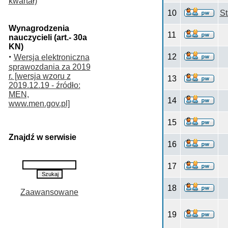
kwartał)
10
S
Wynagrodzenia
11
nauczycieli (art.- 30a
KN)
·
12
Wersja elektroniczna
sprawozdania za 2019
r. [wersja wzoru z
13
2019.12.19 - źródło:
MEN,
14
www.men.gov.pl]
15
Znajdź w serwisie
16
17
18
Zaawansowane
19