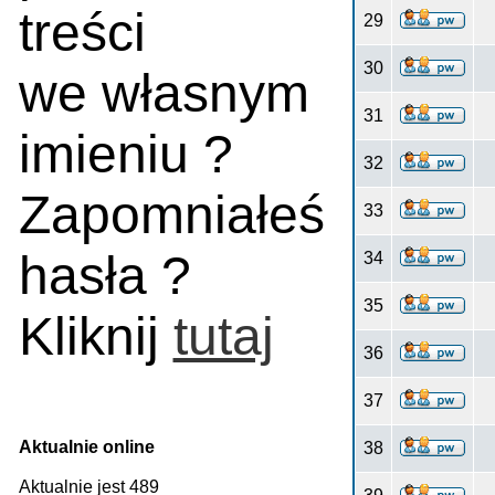
treści
29
30
we własnym
31
imieniu ?
32
Zapomniałeś
33
hasła ?
34
35
Kliknij
tutaj
36
37
Aktualnie online
38
Aktualnie jest 489