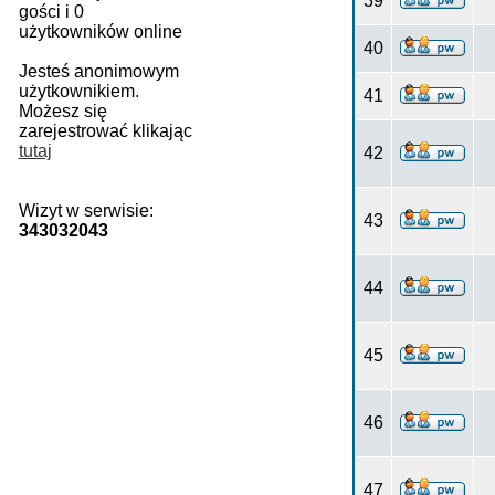
39
gości i 0
użytkowników online
40
Jesteś anonimowym
użytkownikiem.
41
Możesz się
zarejestrować klikając
tutaj
42
Wizyt w serwisie:
43
343032043
44
45
46
47