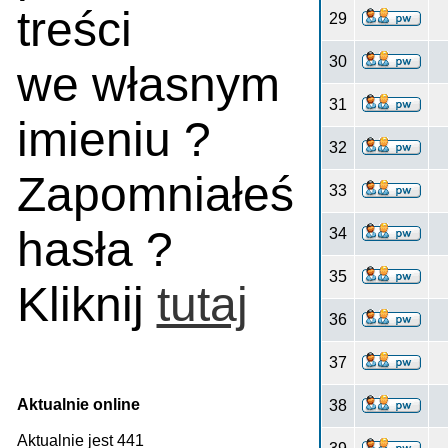
treści
29
30
we własnym
31
imieniu ?
32
Zapomniałeś
33
hasła ?
34
35
Kliknij
tutaj
36
37
Aktualnie online
38
Aktualnie jest 441