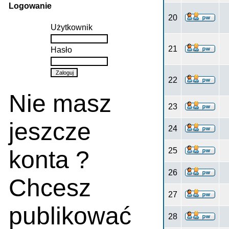
Logowanie
20
Użytkownik
21
Hasło
22
Nie masz
23
jeszcze
24
konta ?
25
26
Chcesz
27
publikować
28