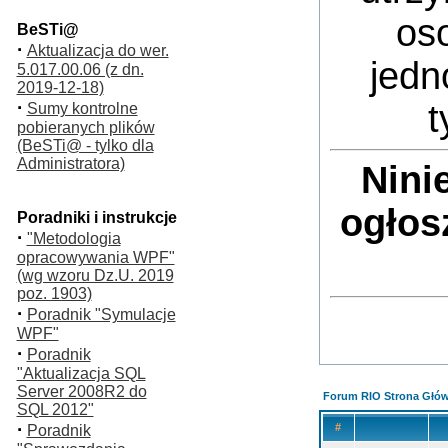
oso
BeSTi@
·
Aktualizacja do wer.
jedn
5.017.00.06 (z dn.
2019-12-18)
·
t
Sumy kontrolne
pobieranych plików
(BeSTi@ - tylko dla
Administratora)
Nini
ogłos
Poradniki i instrukcje
·
"Metodologia
opracowywania WPF"
(wg wzoru Dz.U. 2019
poz. 1903)
·
Poradnik "Symulacje
WPF"
·
Poradnik
"Aktualizacja SQL
Server 2008R2 do
Forum RIO Strona Głó
SQL 2012"
·
#
Poradnik