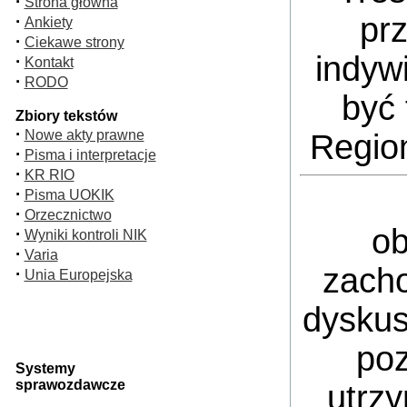
·
Strona główna
pr
·
Ankiety
·
Ciekawe strony
indyw
·
Kontakt
·
RODO
być 
Zbiory tekstów
·
Nowe akty prawne
Regio
·
Pisma i interpretacje
·
KR RIO
·
Pisma UOKIK
·
Orzecznictwo
ob
·
Wyniki kontroli NIK
·
Varia
zacho
·
Unia Europejska
dyskus
poz
Systemy
sprawozdawcze
utrz