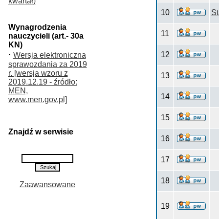
kwartał)
10
S
Wynagrodzenia
11
nauczycieli (art.- 30a
KN)
·
12
Wersja elektroniczna
sprawozdania za 2019
r. [wersja wzoru z
13
2019.12.19 - źródło:
MEN,
14
www.men.gov.pl]
15
Znajdź w serwisie
16
17
18
Zaawansowane
19