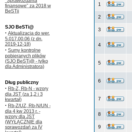
"Sprawozdania
1
finansowe" za 2018 w
BeSTii
2
SJO BeSTi@
3
·
Aktualizacja do wer.
5.017.00.06 (z dn.
2019-12-18)
4
·
Sumy kontrolne
pobieranych plików
(SJO BeSTi@ - tylko
5
dla Administratora)
6
Dług publiczny
·
Rb-Z, Rb-N - wzory
dla JST (za 1,2 i 3
7
kwartał)
·
Rb-Z/UZ, Rb-N/UN -
dla 4 kw 2013 r. -
8
wzory dla JST
(WYŁĄCZNIE dla
9
sprawozdań za IV