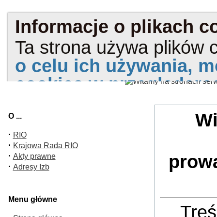
Wi
O ...
·
RIO
·
Krajowa Rada RIO
·
prow
Akty prawne
·
Adresy Izb
Menu główne
Treś