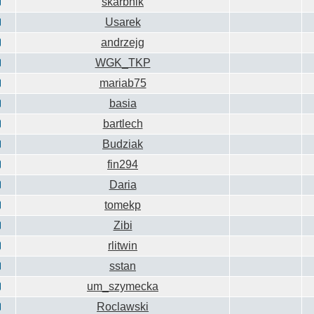
skarbnik
Usarek
andrzejg
WGK_TKP
mariab75
basia
bartlech
Budziak
fin294
Daria
tomekp
Zibi
rlitwin
sstan
um_szymecka
Roclawski