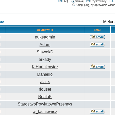
FAQ
Szukaj
Użytkownicy
G
Zaloguj się, by sprawdzić wiad
Metod
wna
Użytkownik
Email
nukeadmin
Adam
SlawekD
arkady
K.Harlukowicz
Daniello
ala_s
riouser
BeataK
StarostwoPowiatowePrzemys
w_lachiewicz