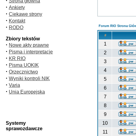
·
Strona główna
·
Ankiety
·
Ciekawe strony
·
Kontakt
·
Forum RIO Strona Głó
RODO
#
Zbiory tekstów
1
·
Nowe akty prawne
·
Pisma i interpretacje
2
·
KR RIO
3
·
Pisma UOKIK
4
·
Orzecznictwo
·
Wyniki kontroli NIK
5
·
Varia
6
·
Unia Europejska
7
8
9
Systemy
10
sprawozdawcze
11