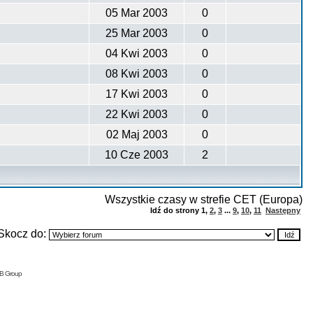
05 Mar 2003
0
25 Mar 2003
0
04 Kwi 2003
0
08 Kwi 2003
0
17 Kwi 2003
0
22 Kwi 2003
0
02 Maj 2003
0
10 Cze 2003
2
Wszystkie czasy w strefie CET (Europa)
Idź do strony
1
,
2
,
3
...
9
,
10
,
11
Następny
Skocz do:
BB Group