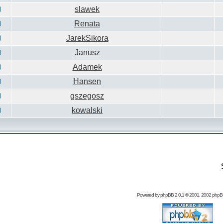
slawek
Renata
JarekSikora
Janusz
Adamek
Hansen
gszegosz
kowalski
Powered by
phpBB
2.0.1 © 2001, 2002 php