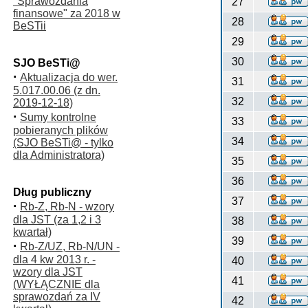
"Sprawozdania
27
finansowe" za 2018 w
28
BeSTii
29
30
SJO BeSTi@
·
Aktualizacja do wer.
31
5.017.00.06 (z dn.
32
2019-12-18)
·
Sumy kontrolne
33
pobieranych plików
34
(SJO BeSTi@ - tylko
dla Administratora)
35
36
Dług publiczny
37
·
Rb-Z, Rb-N - wzory
dla JST (za 1,2 i 3
38
kwartał)
39
·
Rb-Z/UZ, Rb-N/UN -
dla 4 kw 2013 r. -
40
wzory dla JST
41
(WYŁĄCZNIE dla
sprawozdań za IV
42