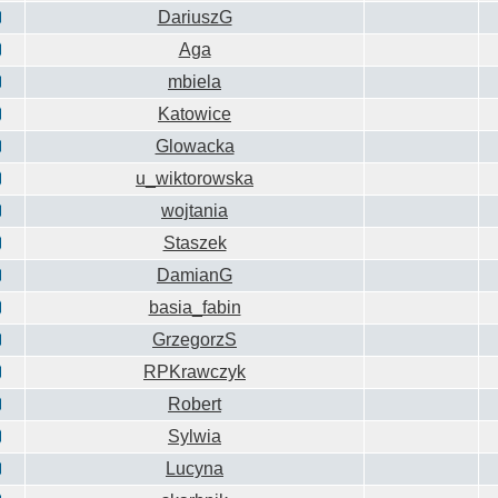
DariuszG
Aga
mbiela
Katowice
Glowacka
u_wiktorowska
wojtania
Staszek
DamianG
basia_fabin
GrzegorzS
RPKrawczyk
Robert
Sylwia
Lucyna