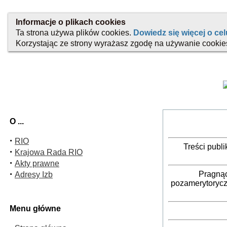
O ...
·
RIO
Treści publ
·
Krajowa Rada RIO
·
Akty prawne
·
Pragnąc
Adresy Izb
pozamerytorycz
Menu główne