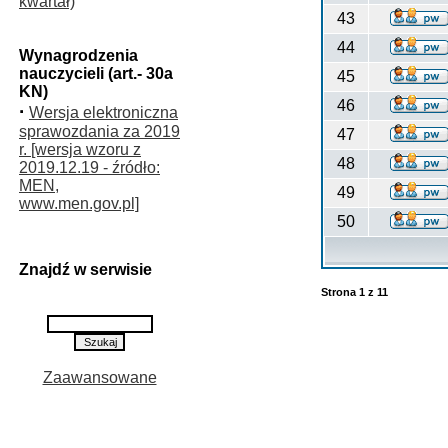
kwartał)
43
44
Wynagrodzenia
nauczycieli (art.- 30a
45
KN)
46
·
Wersja elektroniczna
sprawozdania za 2019
47
r. [wersja wzoru z
48
2019.12.19 - źródło:
MEN,
49
www.men.gov.pl]
50
Znajdź w serwisie
Strona
1
z
11
Zaawansowane