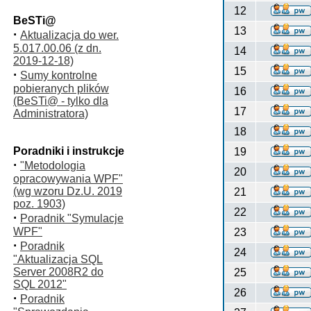
12
BeSTi@
13
·
Aktualizacja do wer.
5.017.00.06 (z dn.
14
2019-12-18)
15
·
Sumy kontrolne
pobieranych plików
16
(BeSTi@ - tylko dla
17
Administratora)
18
Poradniki i instrukcje
19
·
"Metodologia
20
opracowywania WPF"
(wg wzoru Dz.U. 2019
21
poz. 1903)
22
·
Poradnik "Symulacje
WPF"
23
·
Poradnik
24
"Aktualizacja SQL
Server 2008R2 do
25
SQL 2012"
26
·
Poradnik