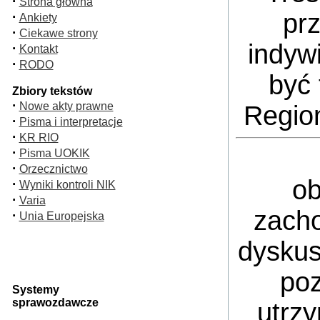
·
Strona główna
pr
·
Ankiety
·
Ciekawe strony
indyw
·
Kontakt
·
RODO
być 
Zbiory tekstów
·
Nowe akty prawne
Regio
·
Pisma i interpretacje
·
KR RIO
·
Pisma UOKIK
·
Orzecznictwo
ob
·
Wyniki kontroli NIK
·
Varia
zacho
·
Unia Europejska
dyskus
poz
Systemy
sprawozdawcze
utrz