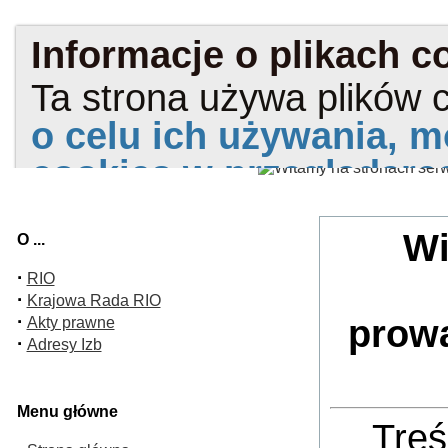
Wi
O ...
·
RIO
·
Krajowa Rada RIO
·
prow
Akty prawne
·
Adresy Izb
Menu główne
Treś