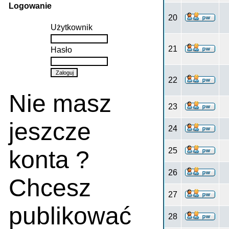
Logowanie
20
Użytkownik
21
Hasło
22
Nie masz
23
jeszcze
24
konta ?
25
26
Chcesz
27
publikować
28