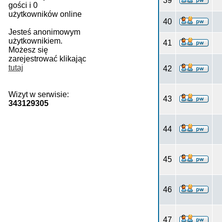
39
gości i 0
użytkowników online
40
Jesteś anonimowym
użytkownikiem.
41
Możesz się
zarejestrować klikając
tutaj
42
Wizyt w serwisie:
43
343129305
44
45
46
47