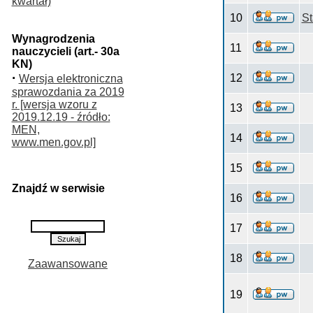
kwartał)
10
S
Wynagrodzenia
11
nauczycieli (art.- 30a
KN)
·
12
Wersja elektroniczna
sprawozdania za 2019
r. [wersja wzoru z
13
2019.12.19 - źródło:
MEN,
14
www.men.gov.pl]
15
Znajdź w serwisie
16
17
18
Zaawansowane
19