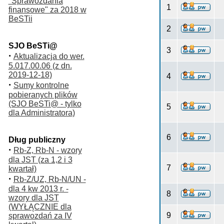
"Sprawozdania
1
finansowe" za 2018 w
BeSTii
2
SJO BeSTi@
3
·
Aktualizacja do wer.
5.017.00.06 (z dn.
2019-12-18)
4
·
Sumy kontrolne
pobieranych plików
(SJO BeSTi@ - tylko
5
dla Administratora)
6
Dług publiczny
·
Rb-Z, Rb-N - wzory
dla JST (za 1,2 i 3
7
kwartał)
·
Rb-Z/UZ, Rb-N/UN -
dla 4 kw 2013 r. -
8
wzory dla JST
(WYŁĄCZNIE dla
9
sprawozdań za IV