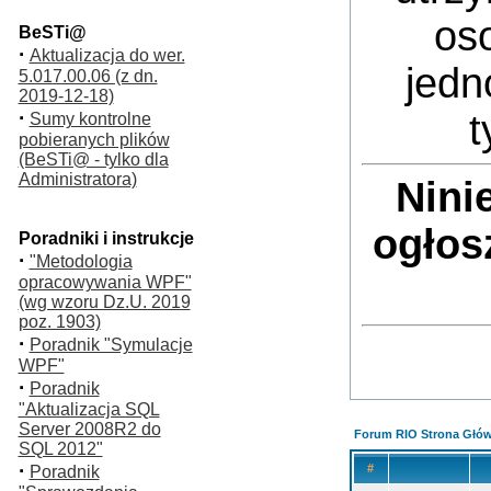
oso
BeSTi@
·
Aktualizacja do wer.
jedn
5.017.00.06 (z dn.
2019-12-18)
·
t
Sumy kontrolne
pobieranych plików
(BeSTi@ - tylko dla
Administratora)
Nini
ogłos
Poradniki i instrukcje
·
"Metodologia
opracowywania WPF"
(wg wzoru Dz.U. 2019
poz. 1903)
·
Poradnik "Symulacje
WPF"
·
Poradnik
"Aktualizacja SQL
Server 2008R2 do
Forum RIO Strona Głó
SQL 2012"
·
#
Poradnik