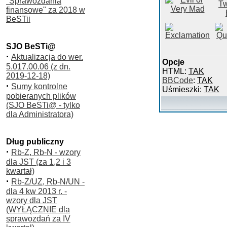
"Sprawozdania
finansowe" za 2018 w
BeSTii
SJO BeSTi@
·
Aktualizacja do wer.
Opcje
5.017.00.06 (z dn.
HTML:
TAK
2019-12-18)
BBCode
:
TAK
·
Sumy kontrolne
Uśmieszki:
TAK
pobieranych plików
(SJO BeSTi@ - tylko
dla Administratora)
Dług publiczny
·
Rb-Z, Rb-N - wzory
dla JST (za 1,2 i 3
kwartał)
·
Rb-Z/UZ, Rb-N/UN -
dla 4 kw 2013 r. -
wzory dla JST
(WYŁĄCZNIE dla
sprawozdań za IV