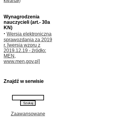
kwartał)
Wynagrodzenia
nauczycieli (art.- 30a
KN)
·
Wersja elektroniczna
sprawozdania za 2019
r. [wersja wzoru z
2019.12.19 - źródło:
MEN,
www.men.gov.pl]
Znajdź w serwisie
Zaawansowane