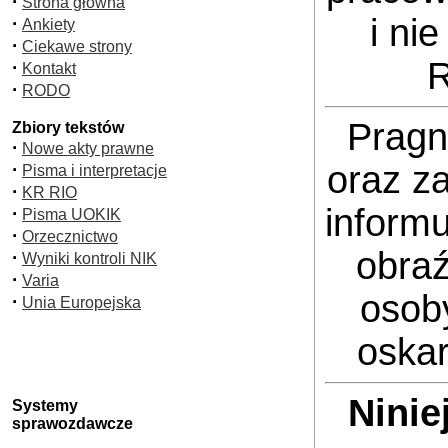
·
Strona główna
i ni
·
Ankiety
·
Ciekawe strony
R
·
Kontakt
·
RODO
Pragn
Zbiory tekstów
·
Nowe akty prawne
·
oraz z
Pisma i interpretacje
·
KR RIO
inform
·
Pisma UOKIK
·
Orzecznictwo
obraź
·
Wyniki kontroli NIK
·
Varia
osoby
·
Unia Europejska
oska
Ninie
Systemy
sprawozdawcze