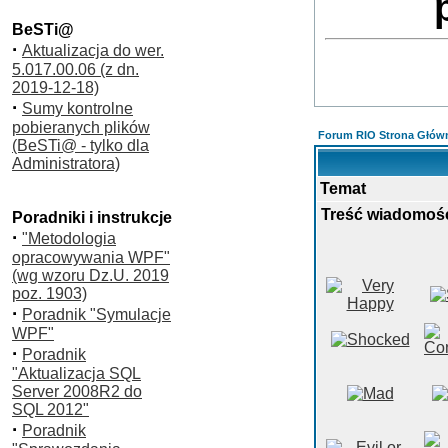
BeSTi@
·
Aktualizacja do wer.
5.017.00.06 (z dn.
2019-12-18)
·
Sumy kontrolne
pobieranych plików
Forum RIO Strona Głów
(BeSTi@ - tylko dla
Administratora)
Temat
Treść wiadomoś
Poradniki i instrukcje
·
"Metodologia
opracowywania WPF"
(wg wzoru Dz.U. 2019
poz. 1903)
·
Poradnik "Symulacje
WPF"
·
Poradnik
"Aktualizacja SQL
Server 2008R2 do
SQL 2012"
·
Poradnik