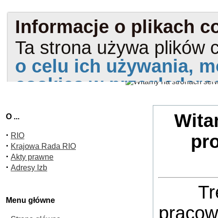
Wita
O ...
·
RIO
pr
·
Krajowa Rada RIO
·
Akty prawne
·
Adresy Izb
Tr
Menu główne
pracow