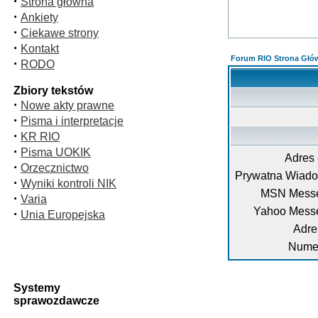
·
Strona główna
·
Ankiety
·
Ciekawe strony
·
Kontakt
Forum RIO Strona Głó
·
RODO
Zbiory tekstów
·
Nowe akty prawne
·
Pisma i interpretacje
·
KR RIO
·
Pisma UOKIK
Adres 
·
Orzecznictwo
Prywatna Wiad
·
Wyniki kontroli NIK
MSN Messe
·
Varia
Yahoo Mess
·
Unia Europejska
Adre
Numer
Systemy
sprawozdawcze