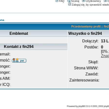
FAQ
Szukaj
Użytkownicy
G
Zaloguj się, by sprawdzić wiad
wna
Przedstawiamy profil :: fin
Emblemat
Wszystko o fin294
Dołączył:
13 L
Kontakt z fin294
Postów:
0
[0% 
email:
Znaj
omość:
Skąd:
nger:
Strona WWW:
enger:
Zawód:
s AIM:
Zainteresowania:
 ICQ:
Powered by
phpBB
2.0.1 © 2001, 2002 php