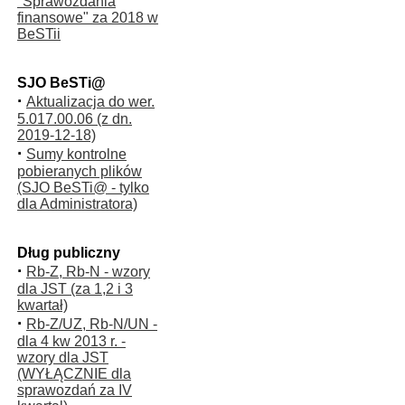
"Sprawozdania
finansowe" za 2018 w
BeSTii
SJO BeSTi@
·
Aktualizacja do wer.
5.017.00.06 (z dn.
2019-12-18)
·
Sumy kontrolne
pobieranych plików
(SJO BeSTi@ - tylko
dla Administratora)
Dług publiczny
·
Rb-Z, Rb-N - wzory
dla JST (za 1,2 i 3
kwartał)
·
Rb-Z/UZ, Rb-N/UN -
dla 4 kw 2013 r. -
wzory dla JST
(WYŁĄCZNIE dla
sprawozdań za IV