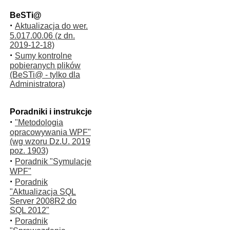
BeSTi@
·
Aktualizacja do wer.
5.017.00.06 (z dn.
2019-12-18)
·
Sumy kontrolne
pobieranych plików
(BeSTi@ - tylko dla
Administratora)
Poradniki i instrukcje
·
"Metodologia
opracowywania WPF"
(wg wzoru Dz.U. 2019
poz. 1903)
·
Poradnik "Symulacje
WPF"
·
Poradnik
"Aktualizacja SQL
Server 2008R2 do
SQL 2012"
·
Poradnik