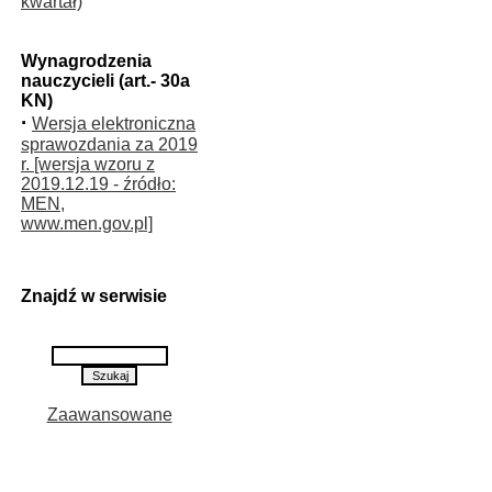
kwartał)
Wynagrodzenia
nauczycieli (art.- 30a
KN)
·
Wersja elektroniczna
sprawozdania za 2019
r. [wersja wzoru z
2019.12.19 - źródło:
MEN,
www.men.gov.pl]
Znajdź w serwisie
Zaawansowane