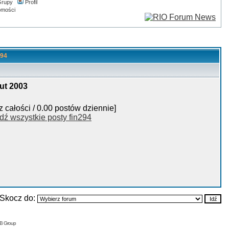
rupy
Profil
omości
294
ut 2003
z całości / 0.00 postów dziennie]
dź wszystkie posty fin294
Skocz do:
BB Group