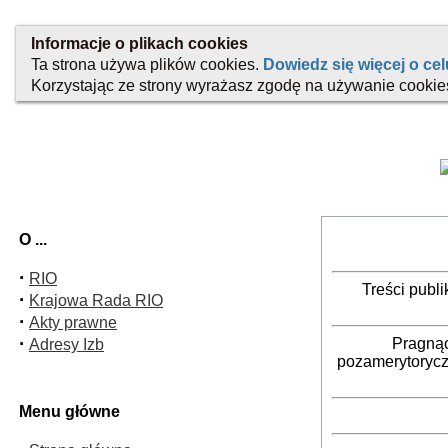
O ...
·
RIO
Treści publ
·
Krajowa Rada RIO
·
Akty prawne
·
Pragnąc
Adresy Izb
pozamerytorycz
Menu główne