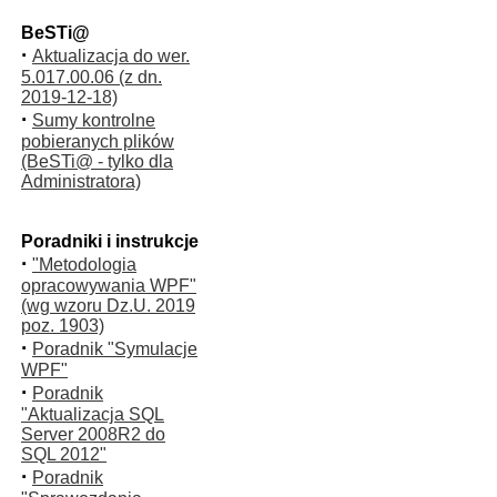
BeSTi@
·
Aktualizacja do wer.
5.017.00.06 (z dn.
2019-12-18)
·
Sumy kontrolne
pobieranych plików
(BeSTi@ - tylko dla
Administratora)
Poradniki i instrukcje
·
"Metodologia
opracowywania WPF"
(wg wzoru Dz.U. 2019
poz. 1903)
·
Poradnik "Symulacje
WPF"
·
Poradnik
"Aktualizacja SQL
Server 2008R2 do
SQL 2012"
·
Poradnik