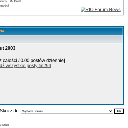
rupy
Profil
omości
294
ut 2003
z całości / 0.00 postów dziennie]
dź wszystkie posty fin294
Skocz do:
BB Group