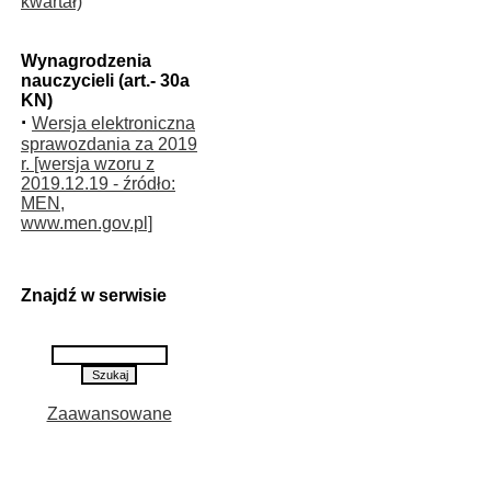
kwartał)
Wynagrodzenia
nauczycieli (art.- 30a
KN)
·
Wersja elektroniczna
sprawozdania za 2019
r. [wersja wzoru z
2019.12.19 - źródło:
MEN,
www.men.gov.pl]
Znajdź w serwisie
Zaawansowane