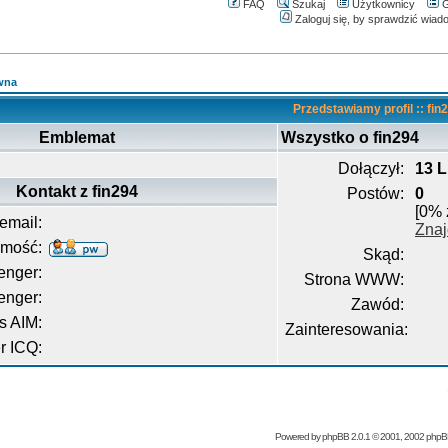
FAQ
Szukaj
Użytkownicy
G
Zaloguj się, by sprawdzić wiad
wna
Przedstawiamy profil :: fin
Emblemat
Wszystko o fin294
Dołączył:
13 L
Kontakt z fin294
Postów:
0
[0% 
email:
Znaj
omość:
Skąd:
nger:
Strona WWW:
enger:
Zawód:
s AIM:
Zainteresowania:
 ICQ:
Powered by
phpBB
2.0.1 © 2001, 2002 php