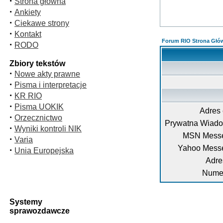
·
Strona główna
·
Ankiety
·
Ciekawe strony
·
Kontakt
Forum RIO Strona Głó
·
RODO
Zbiory tekstów
·
Nowe akty prawne
·
Pisma i interpretacje
·
KR RIO
·
Pisma UOKIK
Adres 
·
Orzecznictwo
Prywatna Wiad
·
Wyniki kontroli NIK
MSN Messe
·
Varia
Yahoo Mess
·
Unia Europejska
Adre
Numer
Systemy
sprawozdawcze