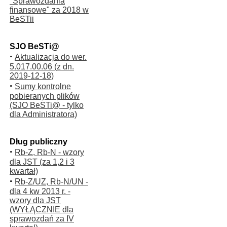
"Sprawozdania
finansowe" za 2018 w
BeSTii
SJO BeSTi@
·
Aktualizacja do wer.
5.017.00.06 (z dn.
2019-12-18)
·
Sumy kontrolne
pobieranych plików
(SJO BeSTi@ - tylko
dla Administratora)
Dług publiczny
·
Rb-Z, Rb-N - wzory
dla JST (za 1,2 i 3
kwartał)
·
Rb-Z/UZ, Rb-N/UN -
dla 4 kw 2013 r. -
wzory dla JST
(WYŁĄCZNIE dla
sprawozdań za IV