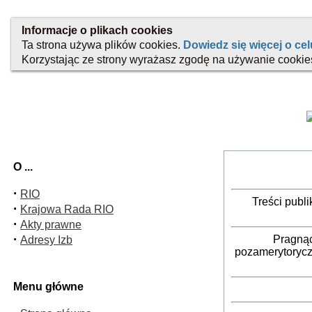
O ...
·
RIO
Treści publ
·
Krajowa Rada RIO
·
Akty prawne
·
Pragnąc
Adresy Izb
pozamerytorycz
Menu główne