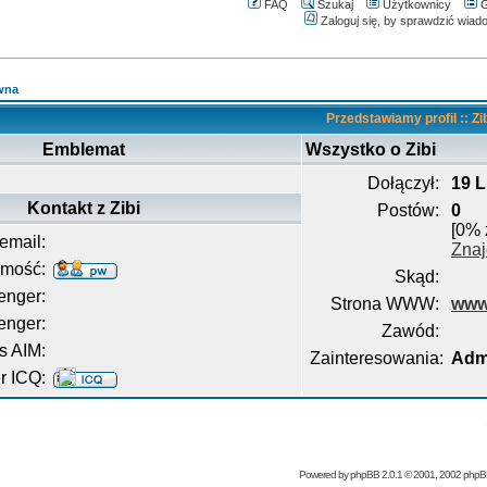
FAQ
Szukaj
Użytkownicy
G
Zaloguj się, by sprawdzić wiad
wna
Przedstawiamy profil :: Zi
Emblemat
Wszystko o Zibi
Dołączył:
19 L
Kontakt z Zibi
Postów:
0
[0% 
email:
Znaj
omość:
Skąd:
nger:
Strona WWW:
www.
enger:
Zawód:
s AIM:
Zainteresowania:
Admi
 ICQ:
Powered by
phpBB
2.0.1 © 2001, 2002 php