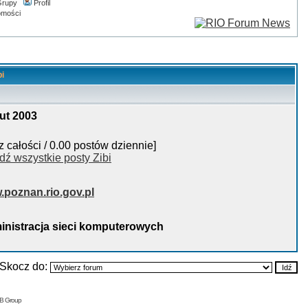
rupy
Profil
omości
bi
ut 2003
z całości / 0.00 postów dziennie]
dź wszystkie posty Zibi
poznan.rio.gov.pl
nistracja sieci komputerowych
Skocz do:
BB Group