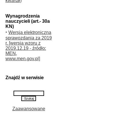
kwartał)
Wynagrodzenia
nauczycieli (art.- 30a
KN)
·
Wersja elektroniczna
sprawozdania za 2019
r. [wersja wzoru z
2019.12.19 - źródło:
MEN,
www.men.gov.pl]
Znajdź w serwisie
Zaawansowane