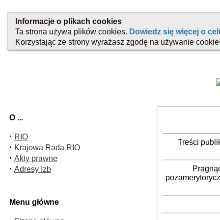
O ...
·
RIO
Treści publ
·
Krajowa Rada RIO
·
Akty prawne
·
Pragnąc
Adresy Izb
pozamerytorycz
Menu główne