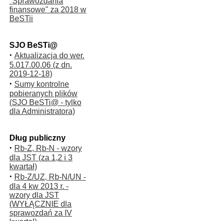
"Sprawozdania
finansowe" za 2018 w
BeSTii
SJO BeSTi@
·
Aktualizacja do wer.
5.017.00.06 (z dn.
2019-12-18)
·
Sumy kontrolne
pobieranych plików
(SJO BeSTi@ - tylko
dla Administratora)
Dług publiczny
·
Rb-Z, Rb-N - wzory
dla JST (za 1,2 i 3
kwartał)
·
Rb-Z/UZ, Rb-N/UN -
dla 4 kw 2013 r. -
wzory dla JST
(WYŁĄCZNIE dla
sprawozdań za IV