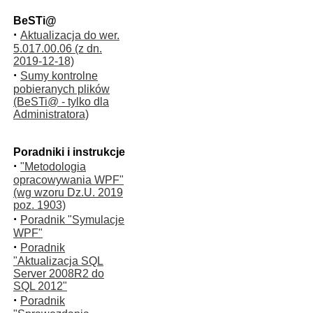
BeSTi@
·
Aktualizacja do wer.
5.017.00.06 (z dn.
2019-12-18)
·
Sumy kontrolne
pobieranych plików
(BeSTi@ - tylko dla
Administratora)
Poradniki i instrukcje
·
"Metodologia
opracowywania WPF"
(wg wzoru Dz.U. 2019
poz. 1903)
·
Poradnik "Symulacje
WPF"
·
Poradnik
"Aktualizacja SQL
Server 2008R2 do
SQL 2012"
·
Poradnik