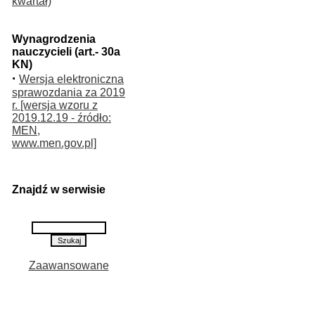
kwartał)
Wynagrodzenia
nauczycieli (art.- 30a
KN)
·
Wersja elektroniczna
sprawozdania za 2019
r. [wersja wzoru z
2019.12.19 - źródło:
MEN,
www.men.gov.pl]
Znajdź w serwisie
Zaawansowane