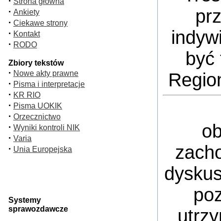
·
Strona główna
pr
·
Ankiety
·
Ciekawe strony
indyw
·
Kontakt
·
RODO
być 
Zbiory tekstów
·
Nowe akty prawne
Regio
·
Pisma i interpretacje
·
KR RIO
·
Pisma UOKIK
·
Orzecznictwo
ob
·
Wyniki kontroli NIK
·
Varia
zacho
·
Unia Europejska
dyskus
poz
Systemy
sprawozdawcze
utrz