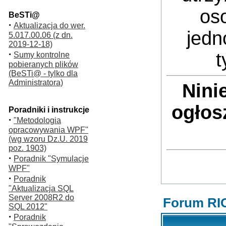
oso
BeSTi@
·
Aktualizacja do wer.
jedn
5.017.00.06 (z dn.
2019-12-18)
·
t
Sumy kontrolne
pobieranych plików
(BeSTi@ - tylko dla
Administratora)
Nini
ogłos
Poradniki i instrukcje
·
"Metodologia
opracowywania WPF"
(wg wzoru Dz.U. 2019
poz. 1903)
·
Poradnik "Symulacje
WPF"
·
Poradnik
"Aktualizacja SQL
Server 2008R2 do
Forum RI
SQL 2012"
·
Poradnik