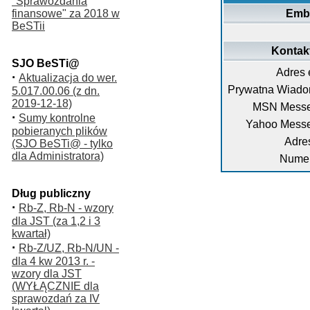
"Sprawozdania
finansowe" za 2018 w
Emb
BeSTii
Kontakt
SJO BeSTi@
Adres 
·
Aktualizacja do wer.
Prywatna Wiado
5.017.00.06 (z dn.
2019-12-18)
MSN Messe
·
Sumy kontrolne
Yahoo Messe
pobieranych plików
Adre
(SJO BeSTi@ - tylko
dla Administratora)
Numer
Dług publiczny
·
Rb-Z, Rb-N - wzory
dla JST (za 1,2 i 3
kwartał)
·
Rb-Z/UZ, Rb-N/UN -
dla 4 kw 2013 r. -
wzory dla JST
(WYŁĄCZNIE dla
sprawozdań za IV