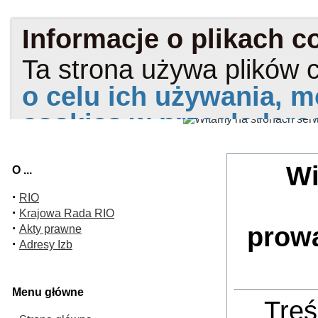
Wi
O ...
·
RIO
·
Krajowa Rada RIO
·
prow
Akty prawne
·
Adresy Izb
Menu główne
Treś