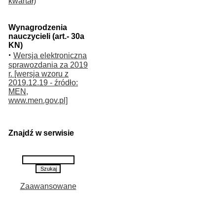
kwartał)
Wynagrodzenia
nauczycieli (art.- 30a
KN)
·
Wersja elektroniczna
sprawozdania za 2019
r. [wersja wzoru z
2019.12.19 - źródło:
MEN,
www.men.gov.pl]
Znajdź w serwisie
Zaawansowane