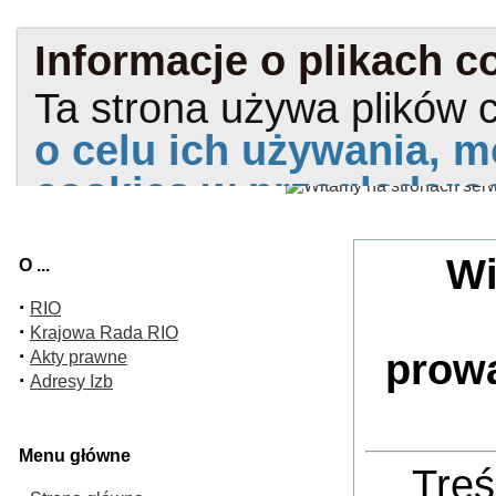
Wi
O ...
·
RIO
·
Krajowa Rada RIO
·
prow
Akty prawne
·
Adresy Izb
Menu główne
Treś