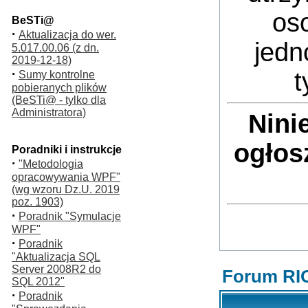
oso
BeSTi@
·
Aktualizacja do wer.
jedn
5.017.00.06 (z dn.
2019-12-18)
·
t
Sumy kontrolne
pobieranych plików
(BeSTi@ - tylko dla
Administratora)
Nini
ogłos
Poradniki i instrukcje
·
"Metodologia
opracowywania WPF"
(wg wzoru Dz.U. 2019
poz. 1903)
·
Poradnik "Symulacje
WPF"
·
Poradnik
"Aktualizacja SQL
Server 2008R2 do
Forum RI
SQL 2012"
·
Poradnik