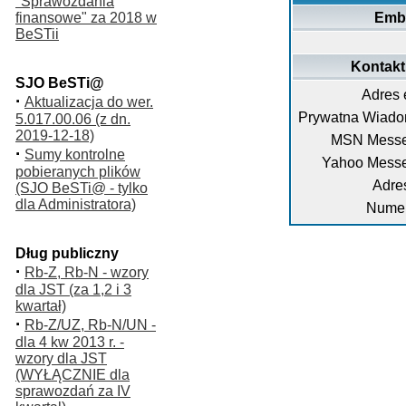
"Sprawozdania
finansowe" za 2018 w
Emb
BeSTii
Kontakt
SJO BeSTi@
Adres 
·
Aktualizacja do wer.
Prywatna Wiado
5.017.00.06 (z dn.
2019-12-18)
MSN Messe
·
Sumy kontrolne
Yahoo Messe
pobieranych plików
Adre
(SJO BeSTi@ - tylko
dla Administratora)
Numer
Dług publiczny
·
Rb-Z, Rb-N - wzory
dla JST (za 1,2 i 3
kwartał)
·
Rb-Z/UZ, Rb-N/UN -
dla 4 kw 2013 r. -
wzory dla JST
(WYŁĄCZNIE dla
sprawozdań za IV