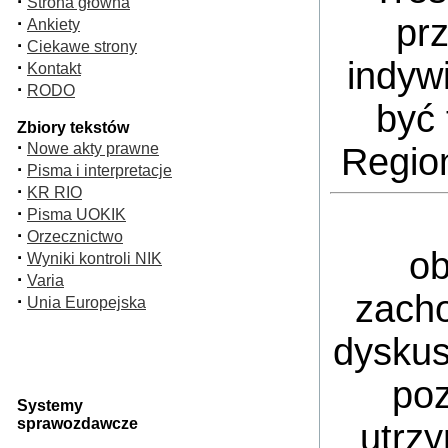
·
Strona główna
pr
·
Ankiety
·
Ciekawe strony
indyw
·
Kontakt
·
RODO
być 
Zbiory tekstów
·
Nowe akty prawne
Regio
·
Pisma i interpretacje
·
KR RIO
·
Pisma UOKIK
·
Orzecznictwo
ob
·
Wyniki kontroli NIK
·
Varia
zacho
·
Unia Europejska
dyskus
poz
Systemy
sprawozdawcze
utrz