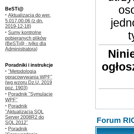
oso
BeSTi@
·
Aktualizacja do wer.
jedn
5.017.00.06 (z dn.
2019-12-18)
·
t
Sumy kontrolne
pobieranych plików
(BeSTi@ - tylko dla
Administratora)
Nini
ogłos
Poradniki i instrukcje
·
"Metodologia
opracowywania WPF"
(wg wzoru Dz.U. 2019
poz. 1903)
·
Poradnik "Symulacje
WPF"
·
Poradnik
"Aktualizacja SQL
Server 2008R2 do
Forum RI
SQL 2012"
·
Poradnik