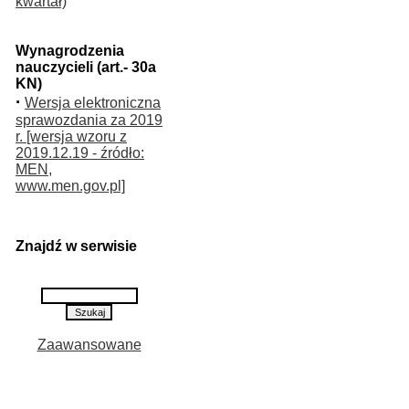
kwartał)
Wynagrodzenia
nauczycieli (art.- 30a
KN)
·
Wersja elektroniczna
sprawozdania za 2019
r. [wersja wzoru z
2019.12.19 - źródło:
MEN,
www.men.gov.pl]
Znajdź w serwisie
Zaawansowane