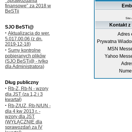
"Sprawozdania
finansowe" za 2018 w
Emb
BeSTii
Site
Kontakt z
SJO BeSTi@
·
Aktualizacja do wer.
Adres 
5.017.00.06 (z dn.
Prywatna Wiado
2019-12-18)
MSN Messe
·
Sumy kontrolne
pobieranych plików
Yahoo Messe
(SJO BeSTi@ - tylko
Adre
dla Administratora)
Numer
Dług publiczny
·
Rb-Z, Rb-N - wzory
dla JST (za 1,2 i 3
kwartał)
·
Rb-Z/UZ, Rb-N/UN -
dla 4 kw 2013 r. -
wzory dla JST
(WYŁĄCZNIE dla
sprawozdań za IV