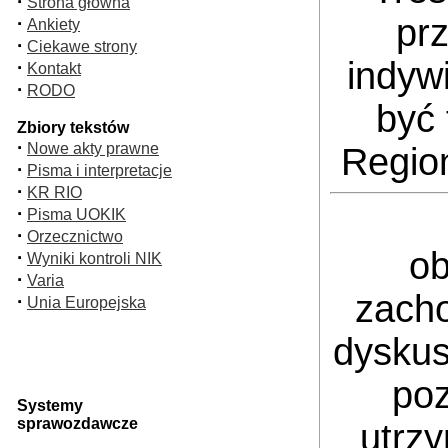
·
Strona główna
pr
·
Ankiety
·
Ciekawe strony
indyw
·
Kontakt
·
RODO
być 
Zbiory tekstów
·
Nowe akty prawne
Regio
·
Pisma i interpretacje
·
KR RIO
·
Pisma UOKIK
·
Orzecznictwo
ob
·
Wyniki kontroli NIK
·
Varia
zacho
·
Unia Europejska
dyskus
poz
Systemy
sprawozdawcze
utrz