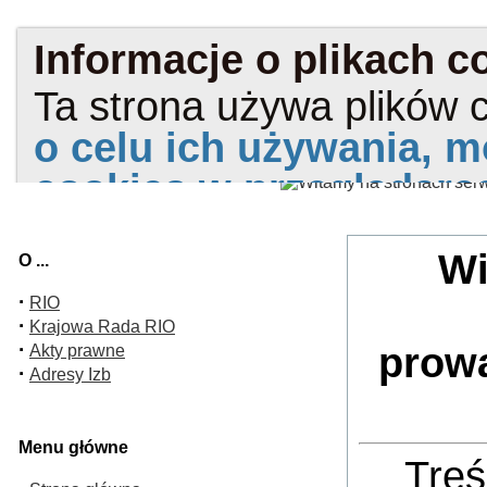
Wi
O ...
·
RIO
·
Krajowa Rada RIO
·
prow
Akty prawne
·
Adresy Izb
Menu główne
Treś