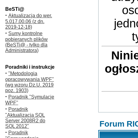
oso
BeSTi@
·
Aktualizacja do wer.
jedn
5.017.00.06 (z dn.
2019-12-18)
·
t
Sumy kontrolne
pobieranych plików
(BeSTi@ - tylko dla
Administratora)
Nini
ogłos
Poradniki i instrukcje
·
"Metodologia
opracowywania WPF"
(wg wzoru Dz.U. 2019
poz. 1903)
·
Poradnik "Symulacje
WPF"
·
Poradnik
"Aktualizacja SQL
Server 2008R2 do
Forum RI
SQL 2012"
·
Poradnik