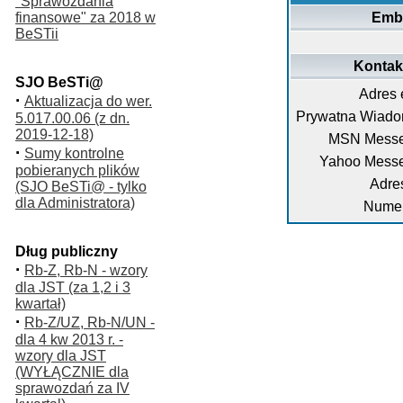
"Sprawozdania
finansowe" za 2018 w
Emb
BeSTii
Kontakt
SJO BeSTi@
Adres 
·
Aktualizacja do wer.
Prywatna Wiado
5.017.00.06 (z dn.
2019-12-18)
MSN Messe
·
Sumy kontrolne
Yahoo Messe
pobieranych plików
Adre
(SJO BeSTi@ - tylko
dla Administratora)
Numer
Dług publiczny
·
Rb-Z, Rb-N - wzory
dla JST (za 1,2 i 3
kwartał)
·
Rb-Z/UZ, Rb-N/UN -
dla 4 kw 2013 r. -
wzory dla JST
(WYŁĄCZNIE dla
sprawozdań za IV