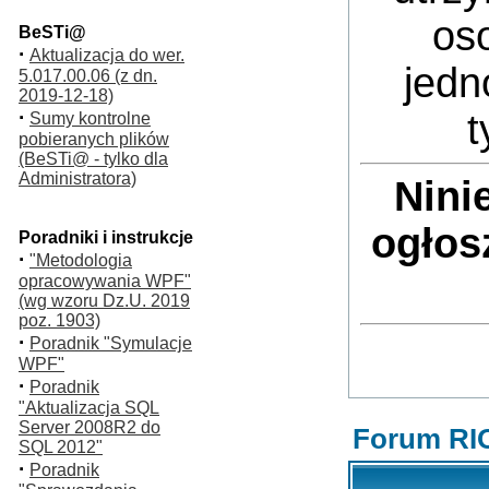
oso
BeSTi@
·
Aktualizacja do wer.
jedn
5.017.00.06 (z dn.
2019-12-18)
·
t
Sumy kontrolne
pobieranych plików
(BeSTi@ - tylko dla
Administratora)
Nini
ogłos
Poradniki i instrukcje
·
"Metodologia
opracowywania WPF"
(wg wzoru Dz.U. 2019
poz. 1903)
·
Poradnik "Symulacje
WPF"
·
Poradnik
"Aktualizacja SQL
Server 2008R2 do
Forum RI
SQL 2012"
·
Poradnik