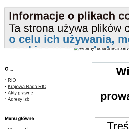
Wi
O ...
·
RIO
·
Krajowa Rada RIO
·
prow
Akty prawne
·
Adresy Izb
Menu główne
Treś