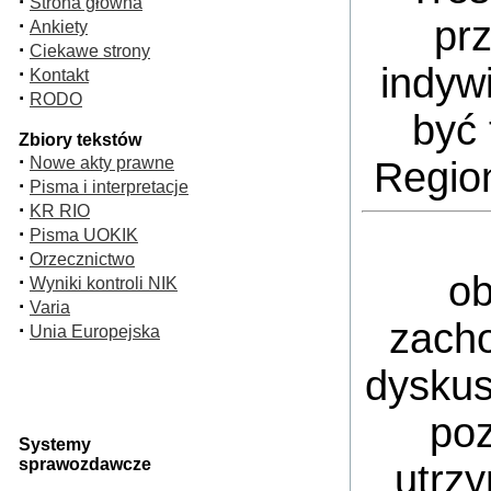
·
Strona główna
pr
·
Ankiety
·
Ciekawe strony
indyw
·
Kontakt
·
RODO
być 
Zbiory tekstów
·
Nowe akty prawne
Regio
·
Pisma i interpretacje
·
KR RIO
·
Pisma UOKIK
·
Orzecznictwo
ob
·
Wyniki kontroli NIK
·
Varia
zacho
·
Unia Europejska
dyskus
poz
Systemy
sprawozdawcze
utrz