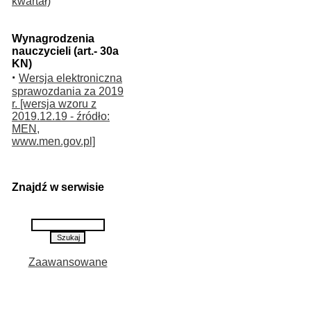
kwartał)
Wynagrodzenia
nauczycieli (art.- 30a
KN)
·
Wersja elektroniczna
sprawozdania za 2019
r. [wersja wzoru z
2019.12.19 - źródło:
MEN,
www.men.gov.pl]
Znajdź w serwisie
Zaawansowane