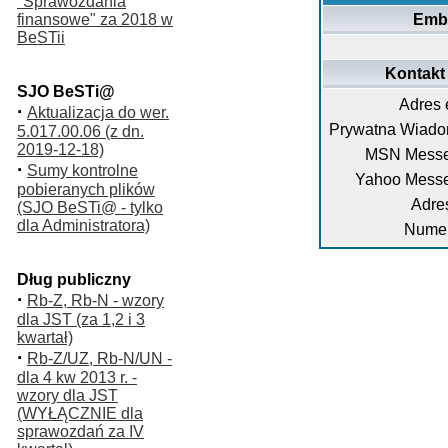
"Sprawozdania
finansowe" za 2018 w
Emb
BeSTii
Kontakt
SJO BeSTi@
Adres 
·
Aktualizacja do wer.
Prywatna Wiado
5.017.00.06 (z dn.
2019-12-18)
MSN Messe
·
Sumy kontrolne
Yahoo Messe
pobieranych plików
Adre
(SJO BeSTi@ - tylko
dla Administratora)
Numer
Dług publiczny
·
Rb-Z, Rb-N - wzory
dla JST (za 1,2 i 3
kwartał)
·
Rb-Z/UZ, Rb-N/UN -
dla 4 kw 2013 r. -
wzory dla JST
(WYŁĄCZNIE dla
sprawozdań za IV