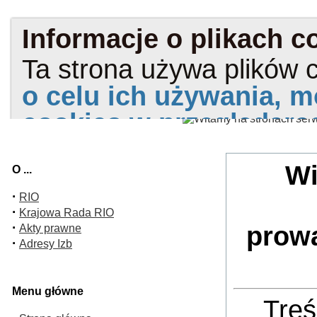
Wi
O ...
·
RIO
·
Krajowa Rada RIO
·
prow
Akty prawne
·
Adresy Izb
Menu główne
Treś