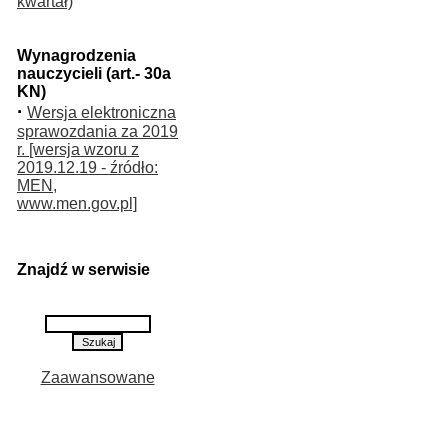
kwartał)
Wynagrodzenia
nauczycieli (art.- 30a
KN)
·
Wersja elektroniczna
sprawozdania za 2019
r. [wersja wzoru z
2019.12.19 - źródło:
MEN,
www.men.gov.pl]
Znajdź w serwisie
Zaawansowane