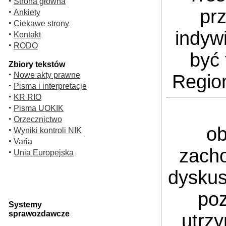
·
Strona główna
pr
·
Ankiety
·
Ciekawe strony
indyw
·
Kontakt
·
RODO
być 
Zbiory tekstów
·
Nowe akty prawne
Regio
·
Pisma i interpretacje
·
KR RIO
·
Pisma UOKIK
·
Orzecznictwo
ob
·
Wyniki kontroli NIK
·
Varia
zacho
·
Unia Europejska
dyskus
poz
Systemy
sprawozdawcze
utrz