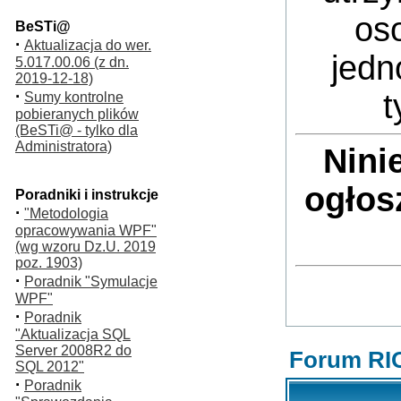
oso
BeSTi@
·
Aktualizacja do wer.
jedn
5.017.00.06 (z dn.
2019-12-18)
·
t
Sumy kontrolne
pobieranych plików
(BeSTi@ - tylko dla
Administratora)
Nini
ogłos
Poradniki i instrukcje
·
"Metodologia
opracowywania WPF"
(wg wzoru Dz.U. 2019
poz. 1903)
·
Poradnik "Symulacje
WPF"
·
Poradnik
"Aktualizacja SQL
Server 2008R2 do
Forum RI
SQL 2012"
·
Poradnik