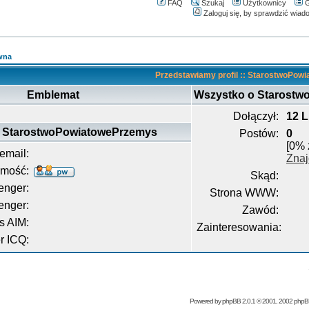
FAQ
Szukaj
Użytkownicy
G
Zaloguj się, by sprawdzić wiad
wna
Przedstawiamy profil :: StarostwoPo
Emblemat
Wszystko o Starost
Dołączył:
12 L
z StarostwoPowiatowePrzemys
Postów:
0
[0% 
email:
Znaj
omość:
Skąd:
nger:
Strona WWW:
enger:
Zawód:
s AIM:
Zainteresowania:
 ICQ:
Powered by
phpBB
2.0.1 © 2001, 2002 php