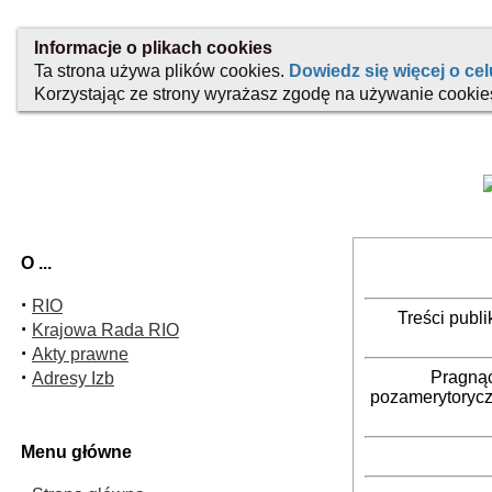
O ...
·
RIO
Treści publ
·
Krajowa Rada RIO
·
Akty prawne
·
Pragnąc
Adresy Izb
pozamerytorycz
Menu główne