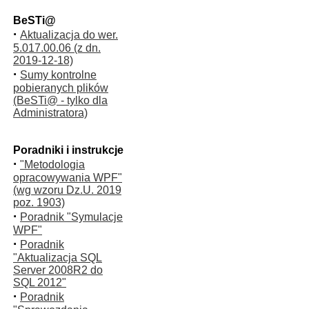
BeSTi@
·
Aktualizacja do wer.
5.017.00.06 (z dn.
2019-12-18)
·
Sumy kontrolne
pobieranych plików
(BeSTi@ - tylko dla
Administratora)
Poradniki i instrukcje
·
"Metodologia
opracowywania WPF"
(wg wzoru Dz.U. 2019
poz. 1903)
·
Poradnik "Symulacje
WPF"
·
Poradnik
"Aktualizacja SQL
Server 2008R2 do
SQL 2012"
·
Poradnik