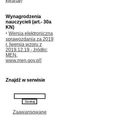
kwartał)
Wynagrodzenia
nauczycieli (art.- 30a
KN)
·
Wersja elektroniczna
sprawozdania za 2019
r. [wersja wzoru z
2019.12.19 - źródło:
MEN,
www.men.gov.pl]
Znajdź w serwisie
Zaawansowane