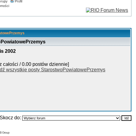
rupy
Profil
omości
wiatowePrzemys
woPowiatowePrzemys
is 2002
z całości / 0.00 postów dziennie]
dź wszystkie posty StarostwoPowiatowePrzemys
Skocz do:
BB Group