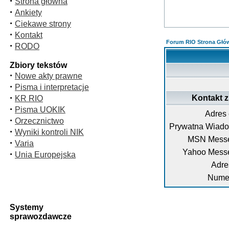
·
Strona główna
·
Ankiety
·
Ciekawe strony
·
Kontakt
Forum RIO Strona Głó
·
RODO
Zbiory tekstów
·
Nowe akty prawne
·
Pisma i interpretacje
·
Kontakt 
KR RIO
·
Pisma UOKIK
Adres 
·
Orzecznictwo
Prywatna Wiad
·
Wyniki kontroli NIK
MSN Messe
·
Varia
Yahoo Mess
·
Unia Europejska
Adre
Numer
Systemy
sprawozdawcze