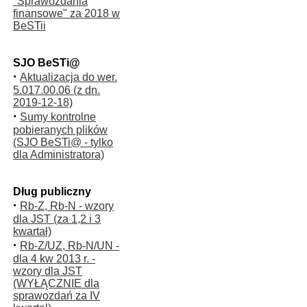
"Sprawozdania
finansowe" za 2018 w
BeSTii
SJO BeSTi@
·
Aktualizacja do wer.
5.017.00.06 (z dn.
2019-12-18)
·
Sumy kontrolne
pobieranych plików
(SJO BeSTi@ - tylko
dla Administratora)
Dług publiczny
·
Rb-Z, Rb-N - wzory
dla JST (za 1,2 i 3
kwartał)
·
Rb-Z/UZ, Rb-N/UN -
dla 4 kw 2013 r. -
wzory dla JST
(WYŁĄCZNIE dla
sprawozdań za IV