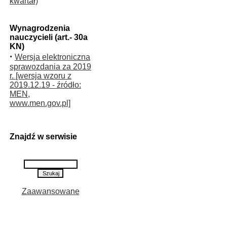
kwartał)
Wynagrodzenia
nauczycieli (art.- 30a
KN)
·
Wersja elektroniczna
sprawozdania za 2019
r. [wersja wzoru z
2019.12.19 - źródło:
MEN,
www.men.gov.pl]
Znajdź w serwisie
Zaawansowane