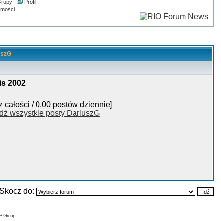
rupy
Profil
omości
uszG
is 2002
z całości / 0.00 postów dziennie]
dź wszystkie posty DariuszG
Skocz do:
BB Group