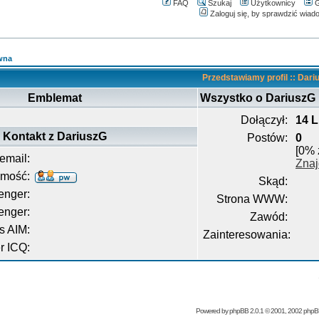
FAQ
Szukaj
Użytkownicy
G
Zaloguj się, by sprawdzić wiad
wna
Przedstawiamy profil :: Dari
Emblemat
Wszystko o DariuszG
Dołączył:
14 L
Kontakt z DariuszG
Postów:
0
[0% 
email:
Znaj
omość:
Skąd:
nger:
Strona WWW:
enger:
Zawód:
s AIM:
Zainteresowania:
 ICQ:
Powered by
phpBB
2.0.1 © 2001, 2002 php