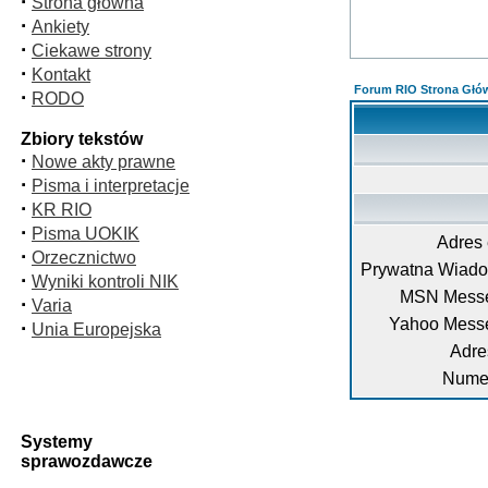
·
Strona główna
·
Ankiety
·
Ciekawe strony
·
Kontakt
Forum RIO Strona Głó
·
RODO
Zbiory tekstów
·
Nowe akty prawne
·
Pisma i interpretacje
·
KR RIO
·
Pisma UOKIK
Adres 
·
Orzecznictwo
Prywatna Wiad
·
Wyniki kontroli NIK
MSN Messe
·
Varia
Yahoo Mess
·
Unia Europejska
Adre
Numer
Systemy
sprawozdawcze