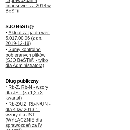
"Sprawozdania
finansowe" za 2018 w
BeSTii
SJO BeSTi@
·
Aktualizacja do wer.
5.017.00.06 (z dn.
2019-12-18)
·
Sumy kontrolne
pobieranych plików
(SJO BeSTi@ - tylko
dla Administratora)
Dług publiczny
·
Rb-Z, Rb-N - wzory
dla JST (za 1,2 i 3
kwartał)
·
Rb-Z/UZ, Rb-N/UN -
dla 4 kw 2013 r. -
wzory dla JST
(WYŁĄCZNIE dla
sprawozdań za IV