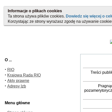
O ...
·
RIO
Treści publ
·
Krajowa Rada RIO
·
Akty prawne
·
Pragnąc
Adresy Izb
pozamerytorycz
Menu główne