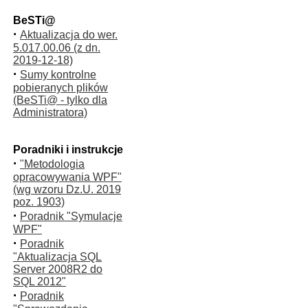
BeSTi@
·
Aktualizacja do wer.
5.017.00.06 (z dn.
2019-12-18)
·
Sumy kontrolne
pobieranych plików
(BeSTi@ - tylko dla
Administratora)
Poradniki i instrukcje
·
"Metodologia
opracowywania WPF"
(wg wzoru Dz.U. 2019
poz. 1903)
·
Poradnik "Symulacje
WPF"
·
Poradnik
"Aktualizacja SQL
Server 2008R2 do
SQL 2012"
·
Poradnik