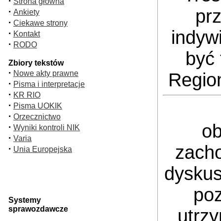
·
Strona główna
pr
·
Ankiety
·
Ciekawe strony
indyw
·
Kontakt
·
RODO
być 
Zbiory tekstów
·
Nowe akty prawne
Regio
·
Pisma i interpretacje
·
KR RIO
·
Pisma UOKIK
·
Orzecznictwo
ob
·
Wyniki kontroli NIK
·
Varia
zacho
·
Unia Europejska
dyskus
poz
Systemy
sprawozdawcze
utrz