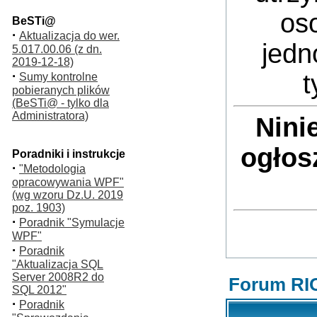
oso
BeSTi@
·
Aktualizacja do wer.
jedn
5.017.00.06 (z dn.
2019-12-18)
·
t
Sumy kontrolne
pobieranych plików
(BeSTi@ - tylko dla
Administratora)
Nini
ogłos
Poradniki i instrukcje
·
"Metodologia
opracowywania WPF"
(wg wzoru Dz.U. 2019
poz. 1903)
·
Poradnik "Symulacje
WPF"
·
Poradnik
"Aktualizacja SQL
Server 2008R2 do
Forum RI
SQL 2012"
·
Poradnik