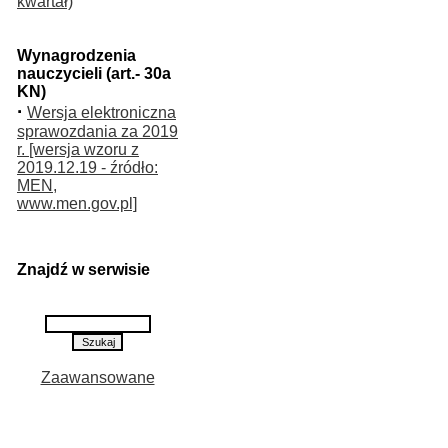
kwartał)
Wynagrodzenia
nauczycieli (art.- 30a
KN)
·
Wersja elektroniczna
sprawozdania za 2019
r. [wersja wzoru z
2019.12.19 - źródło:
MEN,
www.men.gov.pl]
Znajdź w serwisie
Zaawansowane