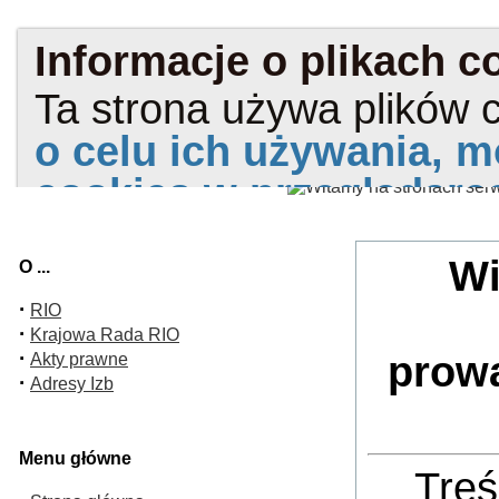
Wi
O ...
·
RIO
·
Krajowa Rada RIO
·
prow
Akty prawne
·
Adresy Izb
Menu główne
Treś