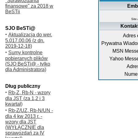
"Sprawozdania
finansowe" za 2018 w
Emb
BeSTii
Site
Kontak
SJO BeSTi@
·
Aktualizacja do wer.
Adres 
5.017.00.06 (z dn.
Prywatna Wiado
2019-12-18)
MSN Messe
·
Sumy kontrolne
pobieranych plików
Yahoo Messe
(SJO BeSTi@ - tylko
Adre
dla Administratora)
Numer
Dług publiczny
·
Rb-Z, Rb-N - wzory
dla JST (za 1,2 i 3
kwartał)
·
Rb-Z/UZ, Rb-N/UN -
dla 4 kw 2013 r. -
wzory dla JST
(WYŁĄCZNIE dla
sprawozdań za IV