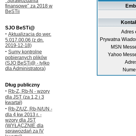
"Sprawozdania
finansowe" za 2018 w
Emb
BeSTii
Kontak
SJO BeSTi@
Adres 
·
Aktualizacja do wer.
Prywatna Wiado
5.017.00.06 (z dn.
2019-12-18)
MSN Messe
·
Sumy kontrolne
Yahoo Messe
pobieranych plików
Adre
(SJO BeSTi@ - tylko
dla Administratora)
Numer
Dług publiczny
·
Rb-Z, Rb-N - wzory
dla JST (za 1,2 i 3
kwartał)
·
Rb-Z/UZ, Rb-N/UN -
dla 4 kw 2013 r. -
wzory dla JST
(WYŁĄCZNIE dla
sprawozdań za IV