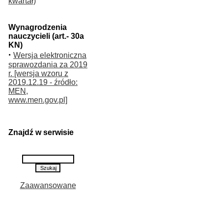
kwartał)
Wynagrodzenia
nauczycieli (art.- 30a
KN)
·
Wersja elektroniczna
sprawozdania za 2019
r. [wersja wzoru z
2019.12.19 - źródło:
MEN,
www.men.gov.pl]
Znajdź w serwisie
Zaawansowane