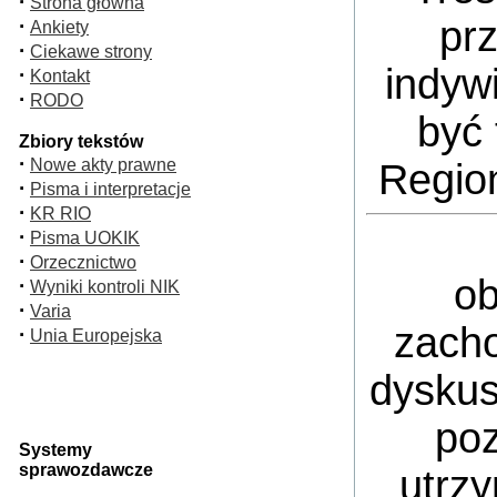
·
Strona główna
pr
·
Ankiety
·
Ciekawe strony
indyw
·
Kontakt
·
RODO
być 
Zbiory tekstów
·
Nowe akty prawne
Regio
·
Pisma i interpretacje
·
KR RIO
·
Pisma UOKIK
·
Orzecznictwo
ob
·
Wyniki kontroli NIK
·
Varia
zacho
·
Unia Europejska
dyskus
poz
Systemy
sprawozdawcze
utrz