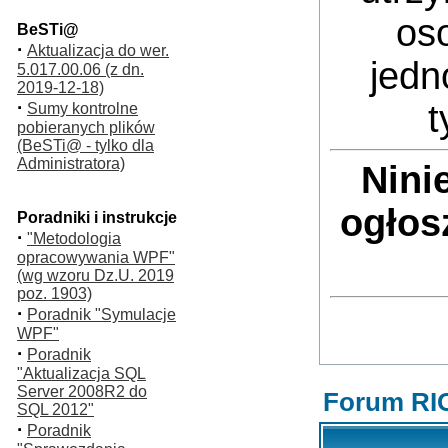
oso
BeSTi@
·
Aktualizacja do wer.
jedn
5.017.00.06 (z dn.
2019-12-18)
·
t
Sumy kontrolne
pobieranych plików
(BeSTi@ - tylko dla
Administratora)
Nini
ogłos
Poradniki i instrukcje
·
"Metodologia
opracowywania WPF"
(wg wzoru Dz.U. 2019
poz. 1903)
·
Poradnik "Symulacje
WPF"
·
Poradnik
"Aktualizacja SQL
Server 2008R2 do
Forum RI
SQL 2012"
·
Poradnik