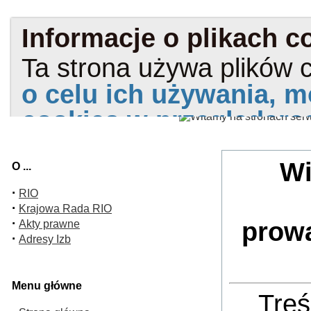
Wi
O ...
·
RIO
·
Krajowa Rada RIO
·
prow
Akty prawne
·
Adresy Izb
Menu główne
Treś