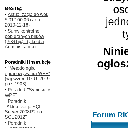
oso
BeSTi@
·
Aktualizacja do wer.
jedn
5.017.00.06 (z dn.
2019-12-18)
·
t
Sumy kontrolne
pobieranych plików
(BeSTi@ - tylko dla
Administratora)
Nini
ogłos
Poradniki i instrukcje
·
"Metodologia
opracowywania WPF"
(wg wzoru Dz.U. 2019
poz. 1903)
·
Poradnik "Symulacje
WPF"
·
Poradnik
"Aktualizacja SQL
Server 2008R2 do
Forum RI
SQL 2012"
·
Poradnik