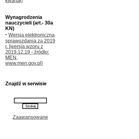
kwartał)
Wynagrodzenia
nauczycieli (art.- 30a
KN)
·
Wersja elektroniczna
sprawozdania za 2019
r. [wersja wzoru z
2019.12.19 - źródło:
MEN,
www.men.gov.pl]
Znajdź w serwisie
Zaawansowane