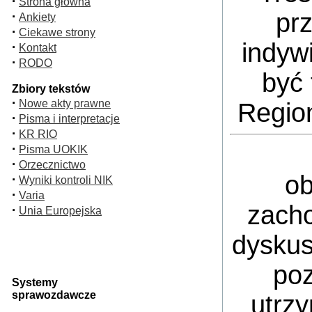
·
Strona główna
pr
·
Ankiety
·
Ciekawe strony
indyw
·
Kontakt
·
RODO
być 
Zbiory tekstów
·
Nowe akty prawne
Regio
·
Pisma i interpretacje
·
KR RIO
·
Pisma UOKIK
·
Orzecznictwo
ob
·
Wyniki kontroli NIK
·
Varia
zacho
·
Unia Europejska
dyskus
poz
Systemy
sprawozdawcze
utrz