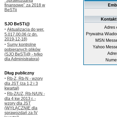
"Sprawozdania
finansowe" za 2018 w
Emb
BeSTii
Kontakt 
SJO BeSTi@
Adres 
·
Aktualizacja do wer.
Prywatna Wiado
5.017.00.06 (z dn.
2019-12-18)
MSN Messe
·
Sumy kontrolne
Yahoo Messe
pobieranych plików
Adre
(SJO BeSTi@ - tylko
dla Administratora)
Numer
Dług publiczny
·
Rb-Z, Rb-N - wzory
dla JST (za 1,2 i 3
kwartał)
·
Rb-Z/UZ, Rb-N/UN -
dla 4 kw 2013 r. -
wzory dla JST
(WYŁĄCZNIE dla
sprawozdań za IV