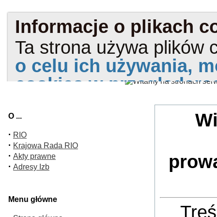
Wi
O ...
·
RIO
·
Krajowa Rada RIO
·
prow
Akty prawne
·
Adresy Izb
Menu główne
Treś