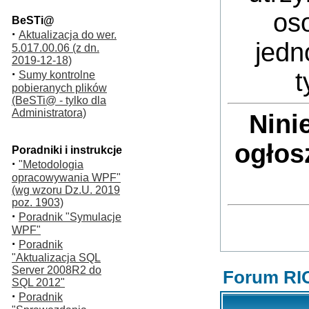
oso
BeSTi@
·
Aktualizacja do wer.
jedn
5.017.00.06 (z dn.
2019-12-18)
·
t
Sumy kontrolne
pobieranych plików
(BeSTi@ - tylko dla
Administratora)
Nini
ogłos
Poradniki i instrukcje
·
"Metodologia
opracowywania WPF"
(wg wzoru Dz.U. 2019
poz. 1903)
·
Poradnik "Symulacje
WPF"
·
Poradnik
"Aktualizacja SQL
Server 2008R2 do
Forum RI
SQL 2012"
·
Poradnik