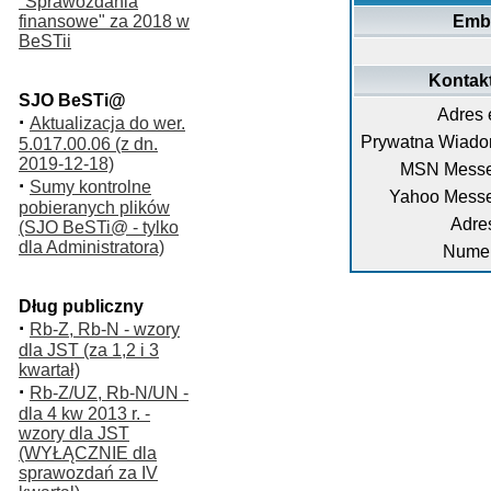
"Sprawozdania
finansowe" za 2018 w
Emb
BeSTii
Kontakt 
SJO BeSTi@
Adres 
·
Aktualizacja do wer.
Prywatna Wiado
5.017.00.06 (z dn.
2019-12-18)
MSN Messe
·
Sumy kontrolne
Yahoo Messe
pobieranych plików
Adre
(SJO BeSTi@ - tylko
dla Administratora)
Numer
Dług publiczny
·
Rb-Z, Rb-N - wzory
dla JST (za 1,2 i 3
kwartał)
·
Rb-Z/UZ, Rb-N/UN -
dla 4 kw 2013 r. -
wzory dla JST
(WYŁĄCZNIE dla
sprawozdań za IV