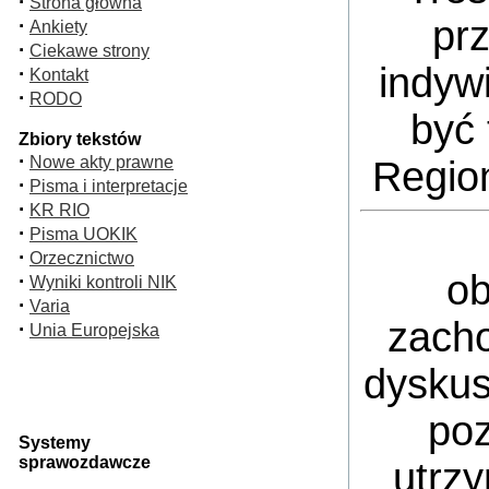
·
Strona główna
pr
·
Ankiety
·
Ciekawe strony
indyw
·
Kontakt
·
RODO
być 
Zbiory tekstów
·
Nowe akty prawne
Regio
·
Pisma i interpretacje
·
KR RIO
·
Pisma UOKIK
·
Orzecznictwo
ob
·
Wyniki kontroli NIK
·
Varia
zacho
·
Unia Europejska
dyskus
poz
Systemy
sprawozdawcze
utrz