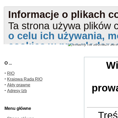
Wi
O ...
·
RIO
·
Krajowa Rada RIO
·
prow
Akty prawne
·
Adresy Izb
Menu główne
Treś