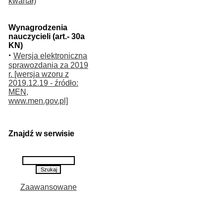
kwartał)
Wynagrodzenia
nauczycieli (art.- 30a
KN)
·
Wersja elektroniczna
sprawozdania za 2019
r. [wersja wzoru z
2019.12.19 - źródło:
MEN,
www.men.gov.pl]
Znajdź w serwisie
Zaawansowane