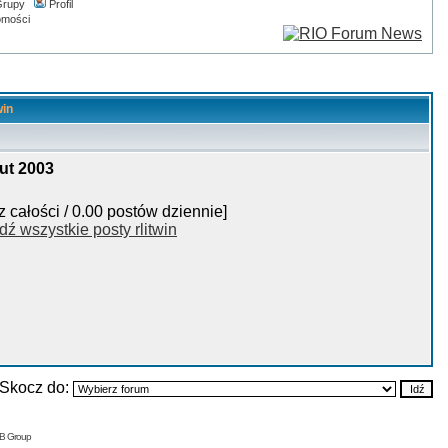
rupy
Profil
omości
win
ut 2003
z całości / 0.00 postów dziennie]
dź wszystkie posty rlitwin
Skocz do:
BB Group