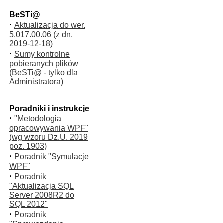
BeSTi@
·
Aktualizacja do wer.
5.017.00.06 (z dn.
2019-12-18)
·
Sumy kontrolne
pobieranych plików
(BeSTi@ - tylko dla
Administratora)
Poradniki i instrukcje
·
"Metodologia
opracowywania WPF"
(wg wzoru Dz.U. 2019
poz. 1903)
·
Poradnik "Symulacje
WPF"
·
Poradnik
"Aktualizacja SQL
Server 2008R2 do
SQL 2012"
·
Poradnik