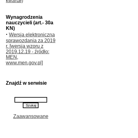
kwartał)
Wynagrodzenia
nauczycieli (art.- 30a
KN)
·
Wersja elektroniczna
sprawozdania za 2019
r. [wersja wzoru z
2019.12.19 - źródło:
MEN,
www.men.gov.pl]
Znajdź w serwisie
Zaawansowane