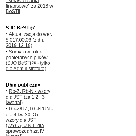
"Sprawozdania
finansowe" za 2018 w
BeSTii
SJO BeSTi@
·
Aktualizacja do wer.
5.017.00.06 (z dn.
2019-12-18)
·
Sumy kontrolne
pobieranych plików
(SJO BeSTi@ - tylko
dla Administratora)
Dług publiczny
·
Rb-Z, Rb-N - wzory
dla JST (za 1,2 i 3
kwartał)
·
Rb-Z/UZ, Rb-N/UN -
dla 4 kw 2013 r. -
wzory dla JST
(WYŁĄCZNIE dla
sprawozdań za IV