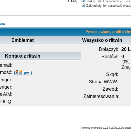
FAQ
Szukaj
Użytkownicy
G
Zaloguj się, by sprawdzić wiad
wna
Przedstawiamy profil :: rlit
Emblemat
Wszystko o rlitwin
Dołączył:
20 L
Kontakt z rlitwin
Postów:
0
[0% 
email:
Znaj
omość:
Skąd:
nger:
Strona WWW:
enger:
Zawód:
s AIM:
Zainteresowania:
 ICQ:
Powered by
phpBB
2.0.1 © 2001, 2002 php