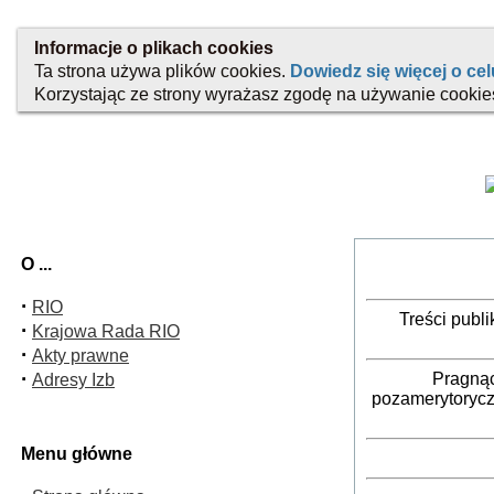
O ...
·
RIO
Treści publ
·
Krajowa Rada RIO
·
Akty prawne
·
Pragnąc
Adresy Izb
pozamerytorycz
Menu główne