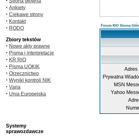
·
Strona główna
·
Ankiety
·
Ciekawe strony
·
Kontakt
Forum RIO Strona Głó
·
RODO
Zbiory tekstów
·
Nowe akty prawne
·
Pisma i interpretacje
·
KR RIO
·
Pisma UOKIK
Adres 
·
Orzecznictwo
Prywatna Wiad
·
Wyniki kontroli NIK
MSN Messe
·
Varia
Yahoo Mess
·
Unia Europejska
Adre
Numer
Systemy
sprawozdawcze