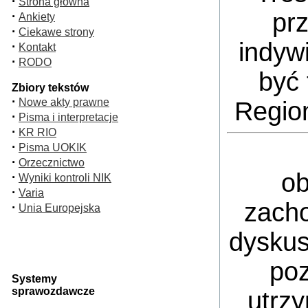
·
Strona główna
pr
·
Ankiety
·
Ciekawe strony
indyw
·
Kontakt
·
RODO
być 
Zbiory tekstów
·
Nowe akty prawne
Regio
·
Pisma i interpretacje
·
KR RIO
·
Pisma UOKIK
·
Orzecznictwo
ob
·
Wyniki kontroli NIK
·
Varia
zacho
·
Unia Europejska
dyskus
poz
Systemy
sprawozdawcze
utrz