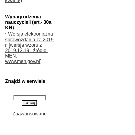
kwartał)
Wynagrodzenia
nauczycieli (art.- 30a
KN)
·
Wersja elektroniczna
sprawozdania za 2019
r. [wersja wzoru z
2019.12.19 - źródło:
MEN,
www.men.gov.pl]
Znajdź w serwisie
Zaawansowane