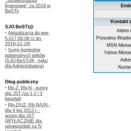
"Sprawozdania
finansowe" za 2018 w
Emb
BeSTii
Kontakt 
SJO BeSTi@
Adres 
·
Aktualizacja do wer.
Prywatna Wiado
5.017.00.06 (z dn.
2019-12-18)
MSN Messe
·
Sumy kontrolne
Yahoo Messe
pobieranych plików
Adre
(SJO BeSTi@ - tylko
dla Administratora)
Numer
Dług publiczny
·
Rb-Z, Rb-N - wzory
dla JST (za 1,2 i 3
kwartał)
·
Rb-Z/UZ, Rb-N/UN -
dla 4 kw 2013 r. -
wzory dla JST
(WYŁĄCZNIE dla
sprawozdań za IV