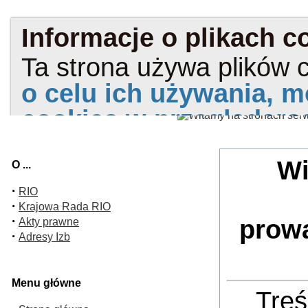
Wi
O ...
·
RIO
·
Krajowa Rada RIO
·
prow
Akty prawne
·
Adresy Izb
Menu główne
Treś