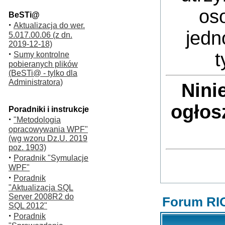
oso
BeSTi@
·
Aktualizacja do wer.
jedn
5.017.00.06 (z dn.
2019-12-18)
·
t
Sumy kontrolne
pobieranych plików
(BeSTi@ - tylko dla
Administratora)
Nini
ogłos
Poradniki i instrukcje
·
"Metodologia
opracowywania WPF"
(wg wzoru Dz.U. 2019
poz. 1903)
·
Poradnik "Symulacje
WPF"
·
Poradnik
"Aktualizacja SQL
Server 2008R2 do
Forum RI
SQL 2012"
·
Poradnik